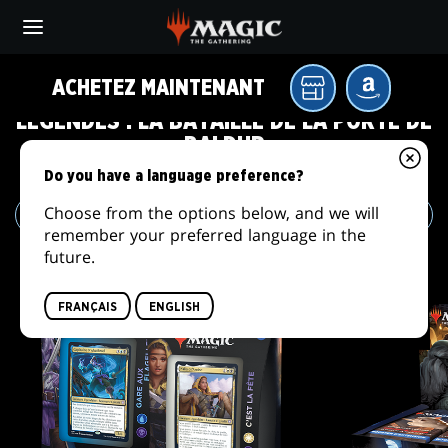
Skip
to
main
content
ACHETEZ MAINTENANT
GAMME DE PRODUITS COMMANDER
Votre
AMAZON
LÉGENDES : LA BATAILLE DE LA PORTE DE
magasin
de
BALDUR
jeux
Do you have a language preference?
local
Choose from the options below, and we will
remember your preferred language in the
future.
FRANÇAIS
ENGLISH