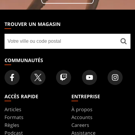
MAGIC:
THE
TROUVER UN MAGASIN
GATHERING
Trouver
FOOTER
un
magasin
COMMUNAUTÉS
ACCÈS RAPIDE
ENTREPRISE
Articles
À propos
Formats
Accounts
Règles
Careers
Podcast
Assistance