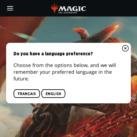
Skip
to
main
ANGRATH
content
Do you have a language preference?
Choose from the options below, and we will
remember your preferred language in the
future.
FRANÇAIS
ENGLISH