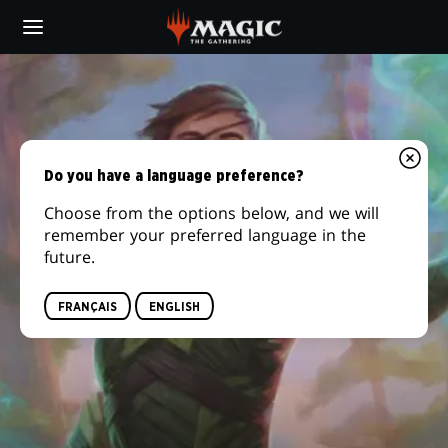
Skip
to
main
FREYALISE
content
Do you have a language preference?
Choose from the options below, and we will
remember your preferred language in the
future.
FRANÇAIS
ENGLISH