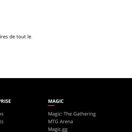
res de tout le
RISE
MAGIC
os
Magic: The Gathering
ts
MTG Arena
s
Magic.gg