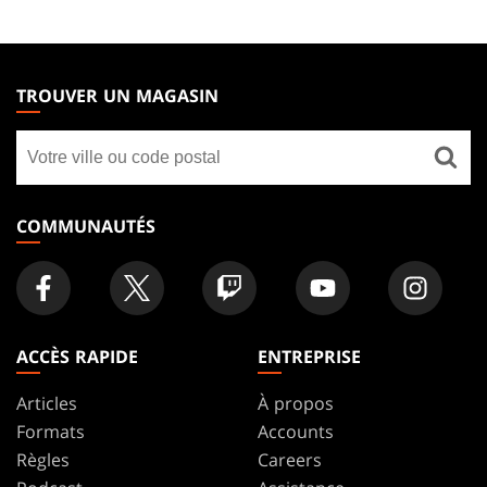
MAGIC:
THE
TROUVER UN MAGASIN
GATHERING
Trouver
FOOTER
un
magasin
COMMUNAUTÉS
ACCÈS RAPIDE
ENTREPRISE
Articles
À propos
Formats
Accounts
Règles
Careers