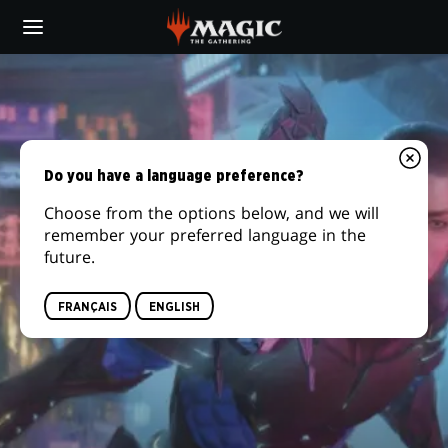
Skip
to
main
content
Do you have a language preference?
Choose from the options below, and we will
remember your preferred language in the
future.
FRANÇAIS
ENGLISH