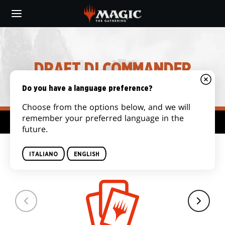
Skip
to
main
content
DRAFT DI COMMANDER
Do you have a language preference?
Choose from the options below, and we will
remember your preferred language in the
Hub formato
future.
DIMENSIONI DEL
ITALIANO
ENGLISH
MAZZO