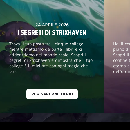
24 APRILE 2026
I SEGRETI DI STRIXHAVEN
Trova il tuo posto tra i cinque college
Hai il c
mentre mettiamo da parte i libri e ci
piano d
addentriamo nel mondo reale! Scopri i
Scopri i
segreti di Strixhaven e dimostra che il tuo
confine 
college è il migliore con ogni magia che
eterna e
lanci.
dell’ord
PER SAPERNE DI PIÙ
MAGIC: