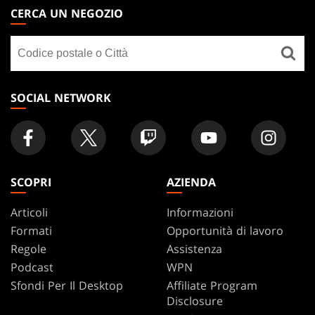
THE
CERCA UN NEGOZIO
GATHERING
Cerca
FOOTER
un
negozio
SOCIAL NETWORK
SCOPRI
AZIENDA
Articoli
Informazioni
Formati
Opportunità di lavoro
Regole
Assistenza
Podcast
WPN
Sfondi Per Il Desktop
Affiliate Program
Disclosure