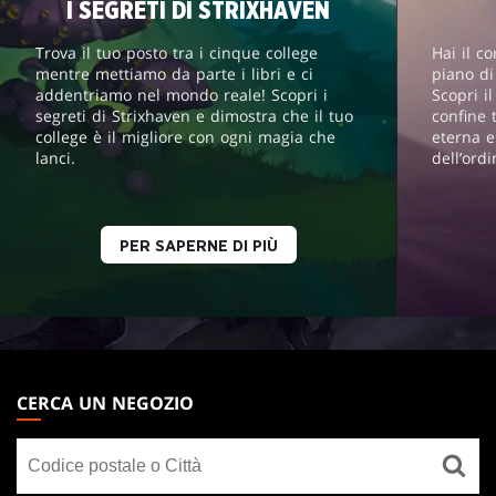
I SEGRETI DI STRIXHAVEN
Trova il tuo posto tra i cinque college
Hai il c
mentre mettiamo da parte i libri e ci
piano d
addentriamo nel mondo reale! Scopri i
Scopri i
segreti di Strixhaven e dimostra che il tuo
confine 
college è il migliore con ogni magia che
eterna e
lanci.
dell’ord
PER SAPERNE DI PIÙ
MAGIC:
THE
CERCA UN NEGOZIO
GATHERING
Cerca
FOOTER
un