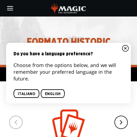
Skip
to
main
content
FORMATO HISTORIC
Do you have a language preference?
Choose from the options below, and we will
remember your preferred language in the
Hub formato
future.
DIMENSIONI DEL
ITALIANO
ENGLISH
MAZZO