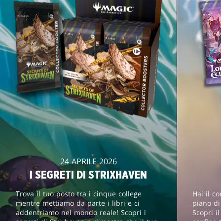
24 APRILE 2026
I SEGRETI DI STRIXHAVEN
Trova il tuo posto tra i cinque college
Hai il c
mentre mettiamo da parte i libri e ci
piano d
addentriamo nel mondo reale! Scopri i
Scopri i