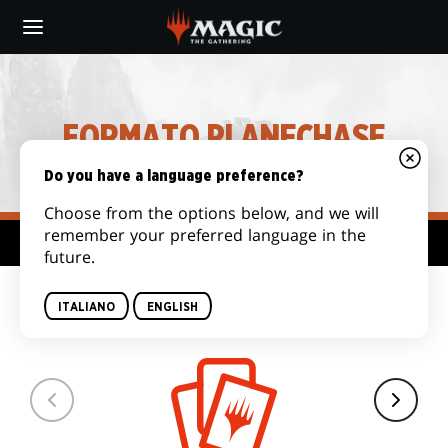
Skip
to
main
content
FORMATO PLANECHASE
Do you have a language preference?
Choose from the options below, and we will
remember your preferred language in the
Hub formato
future.
DIMENSIONI DEL
ITALIANO
ENGLISH
MAZZO