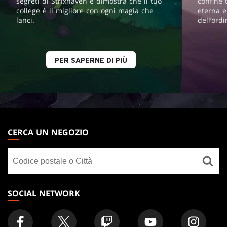
segreti di Strixhaven e dimostra che il tuo
confine 
college è il migliore con ogni magia che
eterna e
lanci.
dell’ord
PER SAPERNE DI PIÙ
MAGIC:
THE
CERCA UN NEGOZIO
GATHERING
Cerca
FOOTER
un
negozio
SOCIAL NETWORK