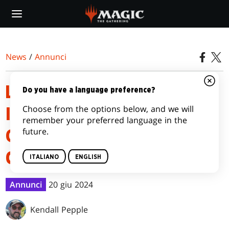
Skip
to
main
content
News
/
Annunci
LISTE DEI MAZZI DEL KIT
Do you have a language preference?
Choose from the options below, and we will
INIZIALE DI MAGIC: THE
remember your preferred language in the
future.
GATHERING – ASSASSIN’S
CREED
ITALIANO
ENGLISH
Annunci
20 giu 2024
Kendall Pepple