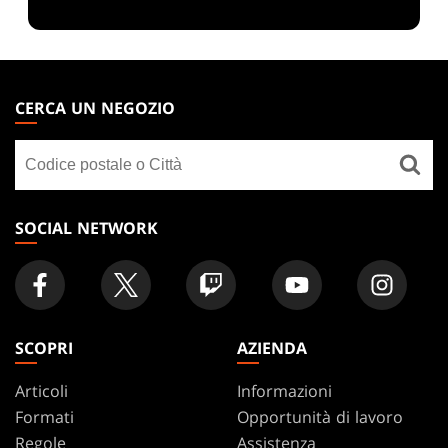
MAGIC:
THE
CERCA UN NEGOZIO
GATHERING
Cerca
FOOTER
un
negozio
SOCIAL NETWORK
SCOPRI
AZIENDA
Articoli
Informazioni
Formati
Opportunità di lavoro
Regole
Assistenza