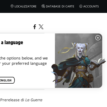
LOCALIZZATORE
DATABASE DI CARTE
ACCOUNTS
A GUERRA
 a language
the options below, and we
r your preferred language
ENGLISH
 Prerelease di
La Guerra