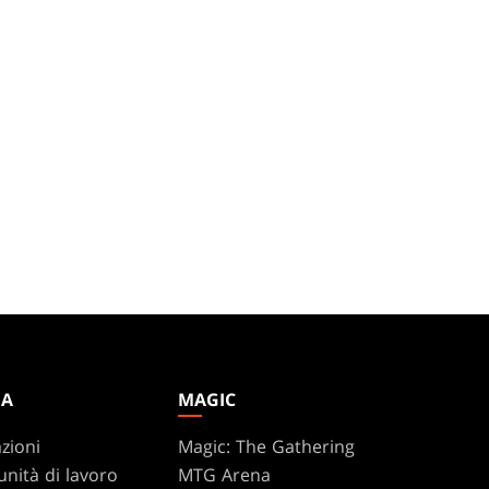
DA
MAGIC
zioni
Magic: The Gathering
nità di lavoro
MTG Arena