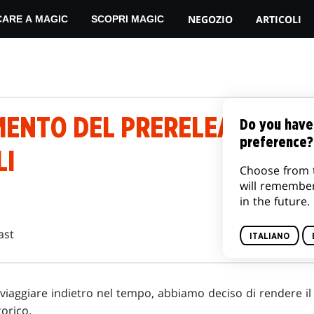
NEGOZIO
ARTICOLI
CARE A MAGIC
SCOPRI MAGIC
ENTO DEL PRERELEASE DI L
Do you have
preference?
LI
Choose from 
will remembe
in the future.
ast
ITALIANO
viaggiare indietro nel tempo, abbiamo deciso di rendere il
torico.