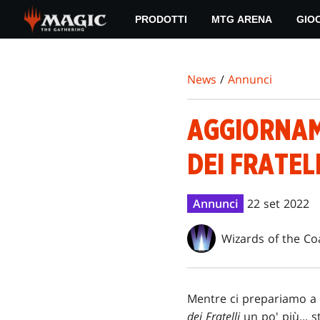
Skip
PRODOTTI
MTG ARENA
GIO
to
main
content
News
/
Annunci
AGGIORNAM
DEI FRATEL
Annunci
22 set 2022
Wizards of the Co
Mentre ci prepariamo a 
dei Fratelli
un po' più... s