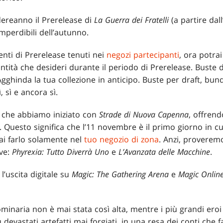
ereanno il Prerelease di
La Guerra dei Fratelli
(a partire dal
imperdibili dell’autunno.
enti di Prerelease tenuti nei
negozi partecipanti
, ora potrai
antità che desideri durante il periodo di Prerelease. Buste 
Agghinda la tua collezione in anticipo. Buste per draft, b
, sì e ancora sì.
t che abbiamo iniziato con
Strade di Nuova Capenna
, offrend
le. Questo significa che l’11 novembre è il primo giorno in c
rai farlo solamente nel
tuo negozio di zona
. Anzi, proveremo
ve:
Phyrexia: Tutto Diverrà Uno
e
L’Avanzata delle Macchine
.
, l’uscita digitale su
Magic: The Gathering Arena
e
Magic Onlin
minaria non è mai stata così alta, mentre i più grandi eroi
devastati artefatti mai forgiati, in una resa dei conti che f