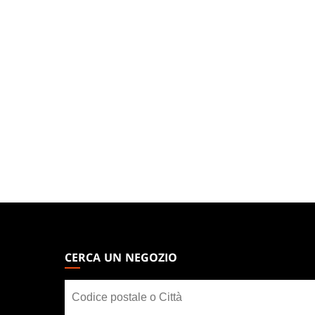
MAGIC:
THE
GATHERING
CERCA UN NEGOZIO
FOOTER
Cerca
un