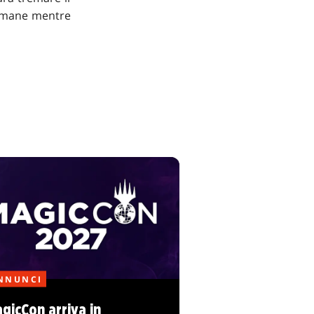
ttimane mentre
NNUNCI
gicCon arriva in