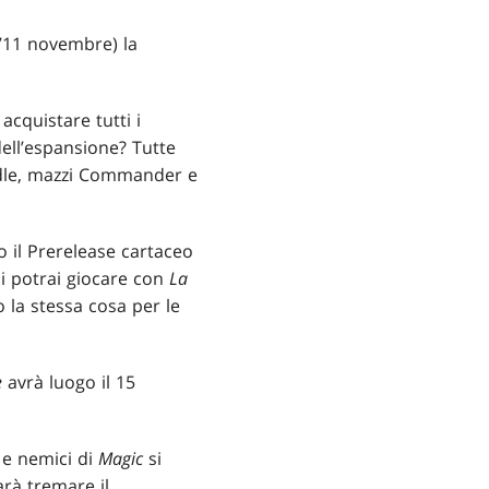
l’11 novembre) la
 acquistare tutti i
dell’espansione? Tutte
undle, mazzi Commander e
o il Prerelease cartaceo
ui potrai giocare con
La
 la stessa cosa per le
e
avrà luogo il 15
 e nemici di
Magic
si
arà tremare il