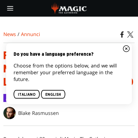
Skip
to
main
content
News
/
Annunci
FESTEGGIA I 30 ANNI DI
Do you have a language preference?
Choose from the options below, and we will
MAGIC: THE GATHERING CON
remember your preferred language in the
future.
L’EDIZIONE 30º ANNIVERSARIO
ITALIANO
ENGLISH
Annunci
4 ott 2022
Blake Rasmussen