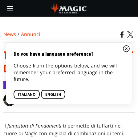
Skip
to
main
content
News
/
Annunci
TEMI DELLE BUSTE JUMPSTART
Do you have a language preference?
Choose from the options below, and we will
DI FONDAMENTI
remember your preferred language in the
future.
Annunci
28 ott 2024
ITALIANO
ENGLISH
Jubilee Finnegan
Il
Jumpstart di Fondamenti
ti permette di tuffarti nel
cuore di
Magic
con migliaia di combinazioni di temi.