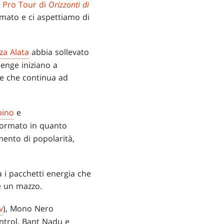
l
Pro Tour di
Orizzonti di
mato e ci aspettiamo di
za Alata
abbia sollevato
lenge iniziano a
 e che continua ad
bino
e
formato in quanto
mento di popolarità,
a i pacchetti energia che
e un mazzo.
v
), Mono Nero
ntrol, Bant Nadu e