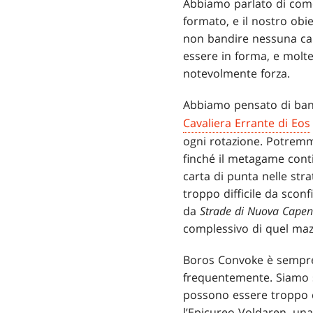
Abbiamo parlato di come
formato, e il nostro obi
non bandire nessuna car
essere in forma, e molt
notevolmente forza.
Abbiamo pensato di ban
Cavaliera Errante di Eos
ogni rotazione. Potremm
finché il metagame cont
carta di punta nelle str
troppo difficile da sconf
da
Strade di Nuova Cape
complessivo di quel maz
Boros Convoke è sempre
frequentemente. Siamo so
possono essere troppo dif
l’Epicureo Voldaren, una 