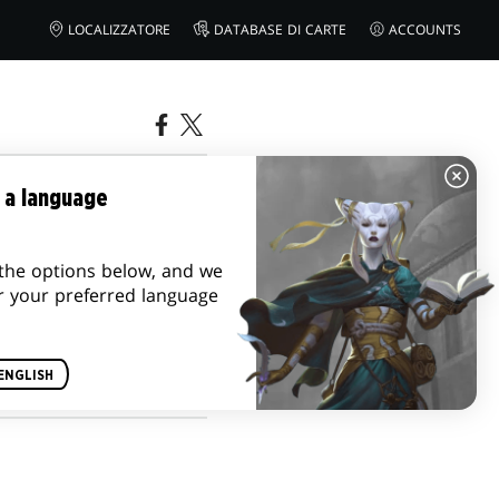
LOCALIZZATORE
DATABASE DI CARTE
ACCOUNTS
 ALLE CARTE
 a language
the options below, and we
r your preferred language
ENGLISH