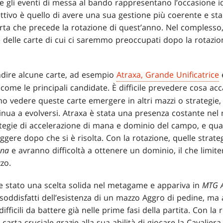
 gli eventi di messa al bando rappresentano l’occasione id
ettivo è quello di avere una sua gestione più coerente e sta
ta che precede la rotazione di quest’anno. Nel complesso
e delle carte di cui ci saremmo preoccupati dopo la rotaz
dire alcune carte, ad esempio
Atraxa, Grande Unificatrice
come le principali candidate. È difficile prevedere cosa a
o vedere queste carte emergere in altri mazzi o strategie
inua a evolversi. Atraxa è stata una presenza costante ne
ategie di accelerazione di mana e dominio del campo, e qu
iggere dopo che si è risolta. Con la rotazione, quelle strate
nna
e avranno difficoltà a ottenere un dominio, il che limiterà
zo.
 stato una scelta solida nel metagame e appariva in
MTG 
ddisfatti dell’esistenza di un mazzo Aggro di pedine, ma a 
ficili da battere già nelle prime fasi della partita. Con la
carta cruciale grazie alla sua abilità di giocare la Cavaliera