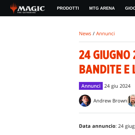
Skip
PRODOTTI
MTG ARENA
GIO
to
main
content
News
/
Annunci
24 GIUGNO 
BANDITE E 
Annunci
24 giu 2024
Andrew Brown
Data annuncio
: 24 giu