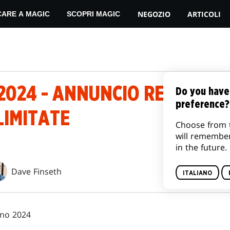
NEGOZIO
ARTICOLI
CARE A MAGIC
SCOPRI MAGIC
2024 - ANNUNCIO RELATIVO
Do you have
preference?
LIMITATE
Choose from 
will remembe
in the future.
Dave Finseth
ITALIANO
gno 2024