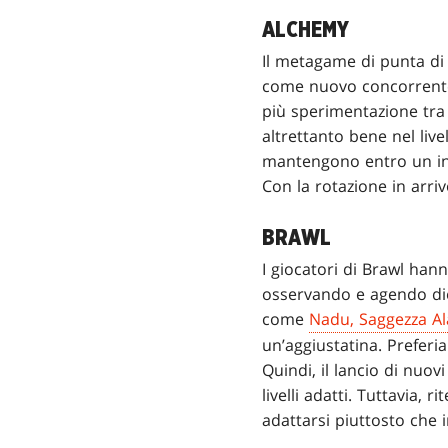
ALCHEMY
Il metagame di punta di
come nuovo concorrente
più sperimentazione tra 
altrettanto bene nel livel
mantengono entro un int
Con la rotazione in arri
BRAWL
I giocatori di Brawl ha
osservando e agendo die
come
Nadu, Saggezza Al
un’aggiustatina. Preferi
Quindi, il lancio di nuo
livelli adatti. Tuttavia
adattarsi piuttosto che 