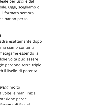
eale per uscire dal
bile. Oggi, scegliamo di
, il formato sembra
ione hanno perso
e
ccadrà esattamente dopo
, ma siamo contenti
l metagame essendo la
alche volta può essere
gie perdono terre triple
 il livello di potenza
Arena
molto
volte le mani iniziali
 rotazione perde
 Errante di Eos al