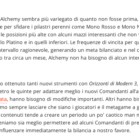
 Alchemy sembra più variegato di quanto non fosse prima, 
 per sfidare i pilastri perenni come Mono Rosso e Mono
le posizioni più alte con alcuni mazzi interessanti che non
lo Platino e in quelli inferiori. Le frequenze di vincita per q
ervallo ragionevole, generando un meta bilanciato e nel c
vo tra circa un mese, Alchemy non ha bisogno di alcun inte
nno ottenuto tanti nuovi strumenti con
Orizzonti di Modern 3
tro le quinte per adattare meglio i nuovi Comandanti all’
ata
, hanno bisogno di modifiche importanti. Altri hanno bi
amo sempre lasciare che siano i giocatori e il metagame a 
vi contenuti tende a creare un periodo un po' caotico man 
, riteniamo sia meglio permettere ad alcuni Comandanti di pr
influenzare immediatamente la bilancia a nostro favore.