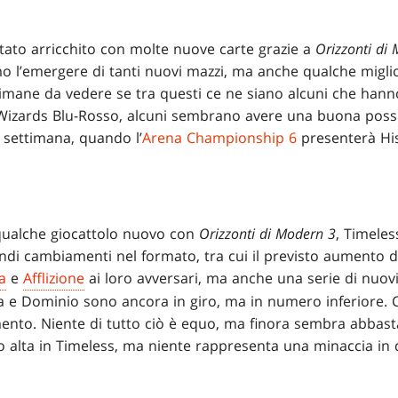
tato arricchito con molte nuove carte grazie a
Orizzonti di
mo l’emergere di tanti nuovi mazzi, ma anche qualche miglior
imane da vedere se tra questi ce ne siano alcuni che hann
 Wizards Blu-Rosso, alcuni sembrano avere una buona poss
 settimana, quando l’
Arena Championship 6
presenterà His
 qualche giocattolo nuovo con
Orizzonti di Modern 3
, Timeles
ndi cambiamenti nel formato, tra cui il previsto aumento d
a
e
Afflizione
ai loro avversari, ma anche una serie di nuovi
e Dominio sono ancora in giro, ma in numero inferiore. C’
nto. Niente di tutto ciò è equo, ma finora sembra abbasta
to alta in Timeless, ma niente rappresenta una minaccia in 