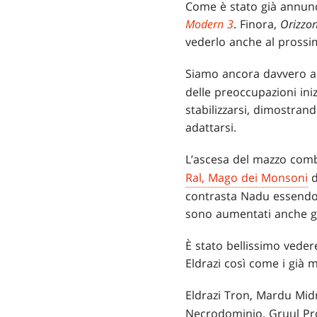
Come è stato già annunc
Modern 3
. Finora,
Orizzon
vederlo anche al prossi
Siamo ancora davvero a
delle preoccupazioni iniz
stabilizzarsi, dimostran
adattarsi.
L’ascesa del mazzo com
Ral, Mago dei Monsoni
contrasta Nadu essendo 
sono aumentati anche gli
È stato bellissimo vedere
Eldrazi così come i già 
Eldrazi Tron, Mardu Mi
Necrodominio, Gruul Pro