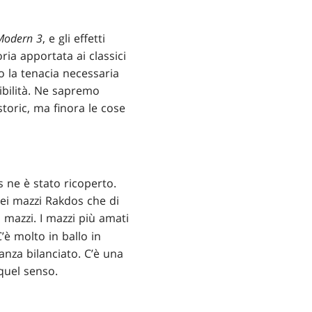
 Modern 3
, e gli effetti
ia apportata ai classici
o la tenacia necessaria
ibilità. Ne sapremo
toric, ma finora le cose
s ne è stato ricoperto.
ei mazzi Rakdos che di
 mazzi. I mazzi più amati
è molto in ballo in
nza bilanciato. C’è una
quel senso.