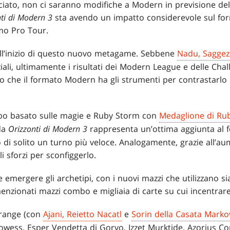
iato, non ci saranno modifiche a Modern in previsione de
ti di Modern 3
sta avendo un impatto considerevole sul for
mo Pro Tour.
ll’inizio di questo nuovo metagame. Sebbene
Nadu, Saggez
iali, ultimamente i risultati dei Modern League e delle Chal
do che il formato Modern ha gli strumenti per contrastarlo
bo basato sulle magie e Ruby Storm con
Medaglione di Ru
da
Orizzonti di Modern 3
rappresenta un’ottima aggiunta al 
di solito un turno più veloce. Analogamente, grazie all’au
 sforzi per sconfiggerlo.
 emergere gli archetipi, con i nuovi mazzi che utilizzano si
menzionati mazzi combo e migliaia di carte su cui incentrar
drange (con
Ajani, Reietto Nacatl
e
Sorin della Casata Marko
wess, Esper Vendetta di Goryo, Izzet Murktide, Azorius Co