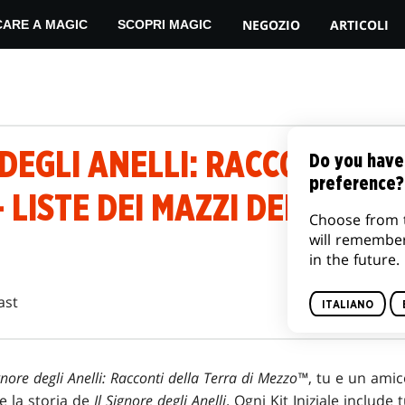
NEGOZIO
ARTICOLI
CARE A MAGIC
SCOPRI MAGIC
 DEGLI ANELLI: RACCONTI D
Do you have
preference?
 LISTE DEI MAZZI DEL KIT IN
Choose from 
will remembe
in the future.
ast
ITALIANO
ignore degli Anelli: Racconti della Terra di Mezzo™
, tu e un ami
e la storia de
Il Signore degli Anelli
. Ogni Kit Iniziale include 