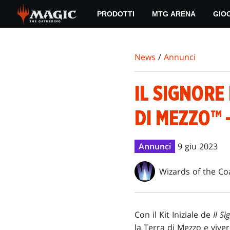
Skip
PRODOTTI
MTG ARENA
GIO
to
main
content
News
/
Annunci
IL SIGNORE
DI MEZZO™ -
Annunci
9 giu 2023
Wizards of the Co
Con il Kit Iniziale de
Il S
la Terra di Mezzo e viver