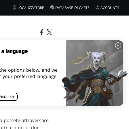
LOCALIZZATORE
DATABASE DI CARTE
ACCOUNTS
ELLA TERRA
 a language
IZIALE
the options below, and we
r your preferred language
ENGLISH
co potrete attraversare
tutto ciò di cui due