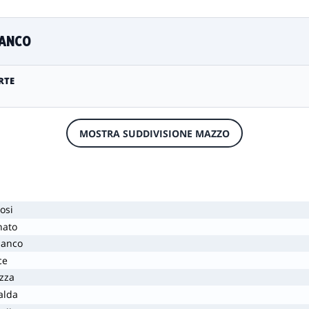
IANCO
RTE
MOSTRA SUDDIVISIONE MAZZO
osi
nato
ianco
ce
ezza
alda