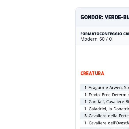
GONDOR: VERDE-B
FORMATO
CONTEGGIO CA
Modern
60 / 0
CREATURA
1
Aragorn e Arwen, Sp
1
Frodo, Eroe Determi
1
Gandalf, Cavaliere B
1
Galadriel, la Donatri
3
Cavaliere della Fort
1
Cavaliere dell’Ovestf