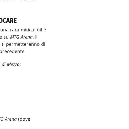
IOCARE
na rara mitica foil e
ne su
MTG Arena
. Il
he ti permetteranno di
 precedente.
ra di Mezzo
:
G Arena
(dove