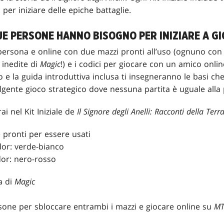
per iniziare delle epiche battaglie.
DUE PERSONE HANNO BISOGNO PER INIZIARE A G
ersona e online con due mazzi pronti all’uso (ognuno con u
 inedite di
Magic
!) e i codici per giocare con un amico onli
vo e la guida introduttiva inclusa ti insegneranno le basi c
olgente gioco strategico dove nessuna partita è uguale alla
ai nel Kit Iniziale de
Il Signore degli Anelli: Racconti della Ter
 pronti per essere usati
or: verde-bianco
or: nero-rosso
a di
Magic
sone per sbloccare entrambi i mazzi e giocare online su
MT