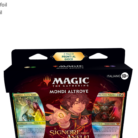
foil
l