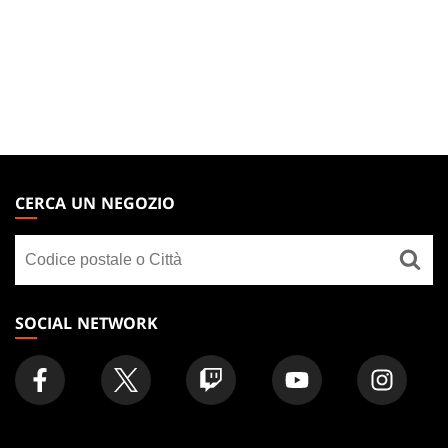
MAGIC:
THE
CERCA UN NEGOZIO
GATHERING
Cerca
FOOTER
un
negozio
SOCIAL NETWORK
SCOPRI
AZIENDA