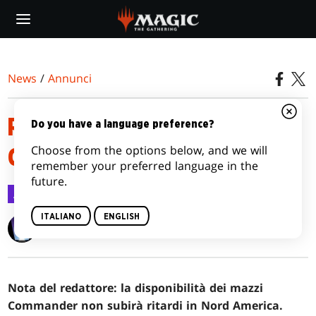
Skip
to
main
content
News
/
Annunci
RITARDO DEI PRODOTTI DI LE
Do you have a language preference?
Choose from the options below, and we will
CAVERNE PERDUTE DI IXALAN
remember your preferred language in the
future.
Annunci
1 nov 2023
ITALIANO
ENGLISH
Wizards of the Coast
Nota del redattore: la disponibilità dei mazzi
Commander non subirà ritardi in Nord America.