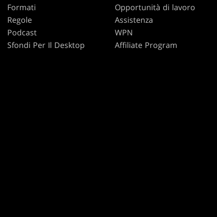
Formati
Opportunità di lavoro
Regole
Assistenza
Podcast
WPN
Sfondi Per Il Desktop
Affiliate Program
Disclosure
Riciclare i prodotti
MAGIC
MARCHI
Magic: The Gathering
Dungeons & Dragons
MTG Arena
Duel Masters
Magic.gg
Magic: The Gathering
Localizzatore Di Negozi
Ed Eventi
Database di carte
Secret Lair
SpellTable