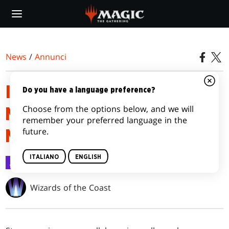
Skip
to
main
content
News
/
Annunci
INIZIA LA COLLABORAZIONE
Do you have a language preference?
Choose from the options below, and we will
MAGIC: THE GATHERING |
remember your preferred language in the
future.
MARVEL
ITALIANO
ENGLISH
Annunci
23 ott 2023
Wizards of the Coast