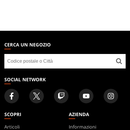
MAGIC:
THE
CERCA UN NEGOZIO
GATHERING
Cerca
FOOTER
un
negozio
SOCIAL NETWORK
SCOPRI
AZIENDA
Articoli
Informazioni