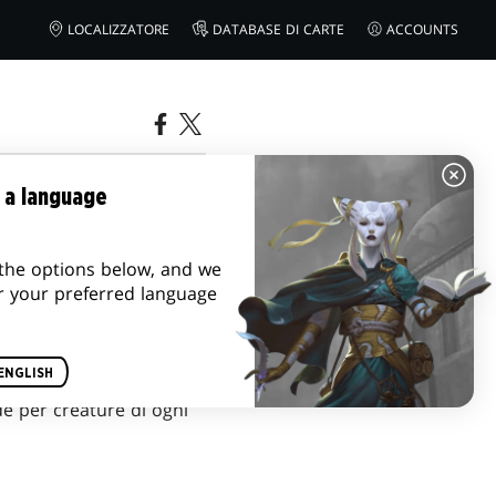
LOCALIZZATORE
DATABASE DI CARTE
ACCOUNTS
BURROW?
 a language
the options below, and we
r your preferred language
ENGLISH
de per creature di ogni