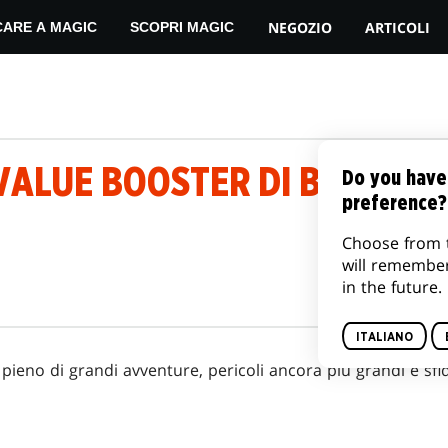
NEGOZIO
ARTICOLI
CARE A MAGIC
SCOPRI MAGIC
 VALUE BOOSTER DI BLOOM
Do you have
preference?
Choose from 
will remembe
in the future.
ITALIANO
pieno di grandi avventure, pericoli ancora più grandi e sfi