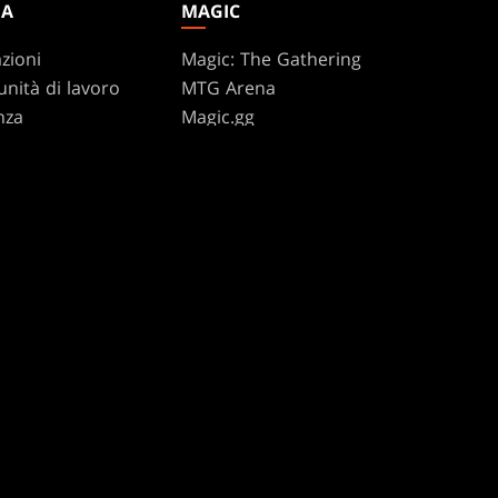
DA
MAGIC
zioni
Magic: The Gathering
nità di lavoro
MTG Arena
nza
Magic.gg
Localizzatore Di Negozi
Ed Eventi
te Program
ure
Database di carte
e i prodotti
Secret Lair
SpellTable