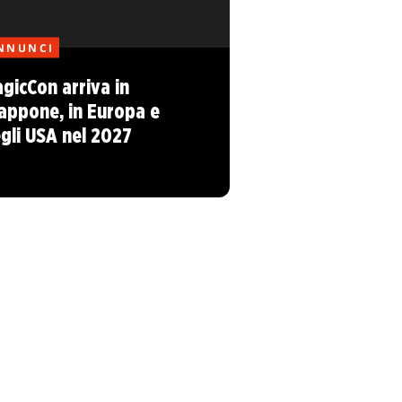
NNUNCI
gicCon arriva in
appone, in Europa e
gli USA nel 2027