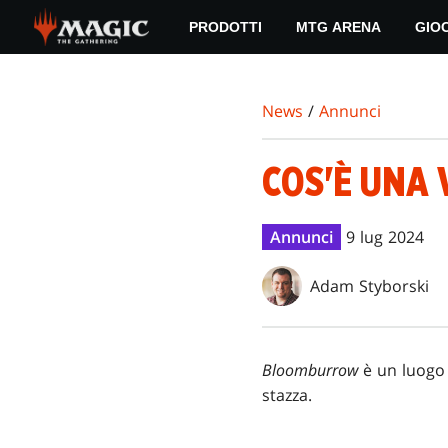
Skip
PRODOTTI
MTG ARENA
GIO
to
main
content
News
/
Annunci
COS'È UNA
Annunci
9 lug 2024
Adam Styborski
Bloomburrow
è un luogo 
stazza.