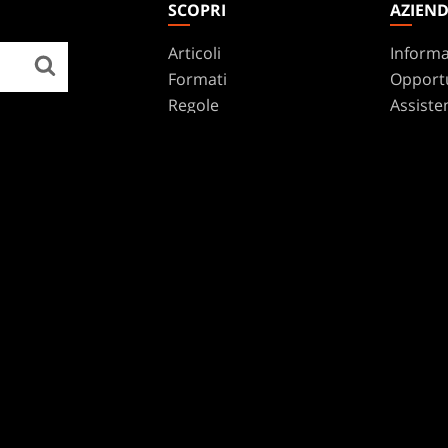
SCOPRI
AZIEN
Articoli
Informa
Formati
Opportu
Regole
Assiste
Podcast
WPN
Sfondi Per Il Desktop
Affilia
Disclos
Riciclar
MARCHI
Dungeons & Dragons
Duel Masters
Magic: The Gathering