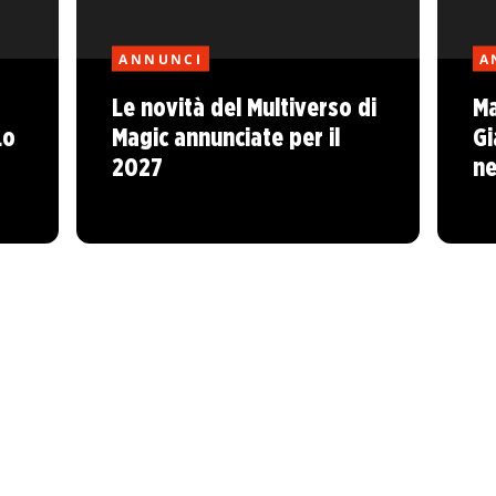
ANNUNCI
A
Le novità del Multiverso di
Ma
Lo
Magic annunciate per il
Gi
2027
ne