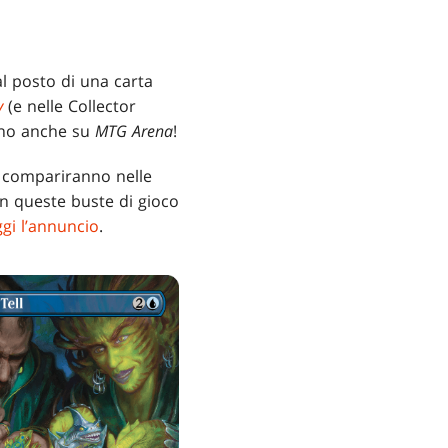
l posto di una carta
v
(e nelle Collector
no anche su
MTG Arena
!
compariranno nelle
in queste buste di gioco
ggi l’annuncio
.