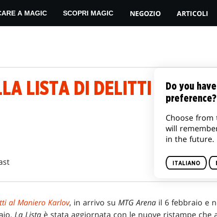
NEGOZIO
ARTICOLI
CARE A MAGIC
SCOPRI MAGIC
LA LISTA DI DELITTI AL MAN
Do you have
preference?
Choose from 
will remembe
in the future.
ast
ITALIANO
tti al Maniero Karlov
, in arrivo su
MTG Arena
il 6 febbraio e n
raio.
La Lista
è stata aggiornata con le nuove ristampe ch