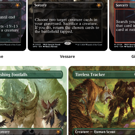
ne
Vessare
G