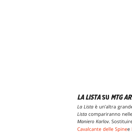
LA LISTA
SU
MTG AR
La Lista
è un’altra grand
Lista
compariranno nell
Maniero Karlov
. Sostitui
Cavalcante delle Spine
e