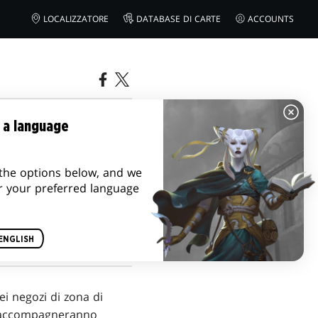
LOCALIZZATORE
DATABASE DI CARTE
ACCOUNTS
IERO
 a language
the options below, and we
r your preferred language
ENGLISH
ei negozi di zona di
e accompagneranno