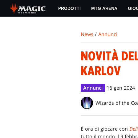
Skip
PRODOTTI
MTG ARENA
GIO
to
main
content
News
/
Annunci
NOVITÀ DEL
KARLOV
Annunci
16 gen 2024
Wizards of the Co
È ora di giocare con
Deli
tutto il mondo il 9 febb