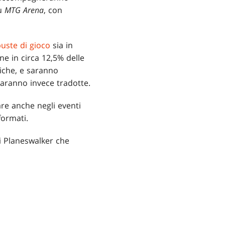
u
MTG Arena
, con
uste di gioco
sia in
e in circa 12,5% delle
itiche, e saranno
 saranno invece tradotte.
are anche negli eventi
formati.
i Planeswalker che