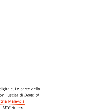
igitale. Le carte della
on l’uscita di
Delitti al
tria Malevola
in
MTG Arena
: