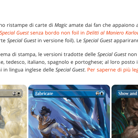
o ristampe di carte di
Magic
amate dai fan che appaiono a
Special Guest
senza bordo non foil in
Delitti al Maniero Karlo
rte
Special Guest
in versione foil). Le
Special Guest
appariran
ema di stampa, le versioni tradotte delle
Special Guest
non 
se, tedesco, italiano, spagnolo e portoghese; al loro posto 
 in lingua inglese delle
Special Guest
.
Per saperne di più le