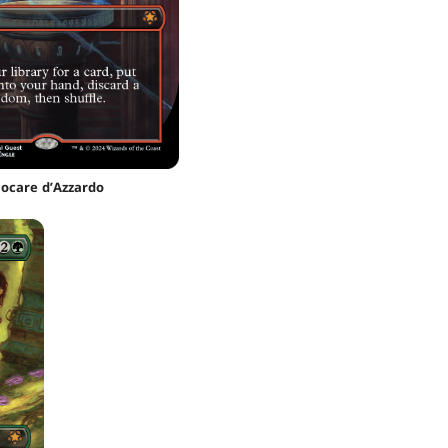
iocare d’Azzardo