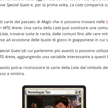
uove
Special Guest
e, per la prima volta,
La Lista
comparirà s
di carte dal passato di
Magic
che si possono trovare nelle
b
in
MTG Arena
. Una carta della
Lista
può sostituire una comun
Lista
, troverai tutte le rarità, dalle comuni fino alle rare m
glese ad eccezione delle buste di gioco in giapponese in cui
pecial Guest
(di cui parleremo più avanti) si possono utilizz
TG Arena
, aggiungendo una variabile interessante a questi 
tavolo potrai riconoscere le carte della
Lista
dal simbolo de
so a sinistra.