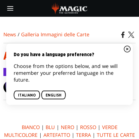
Skip
to
main
content
News
/
Galleria Immagini delle Carte
AMONKHET
Do you have a language preference?
Choose from the options below, and we will
Galleria Immagini delle Carte
14 apr 2017
remember your preferred language in the
future.
Wizards of the Coast
ITALIANO
ENGLISH
BIANCO
|
BLU
|
NERO
|
ROSSO
|
VERDE
MULTICOLORE
|
ARTEFATTO
|
TERRA
|
TUTTE LE CARTE