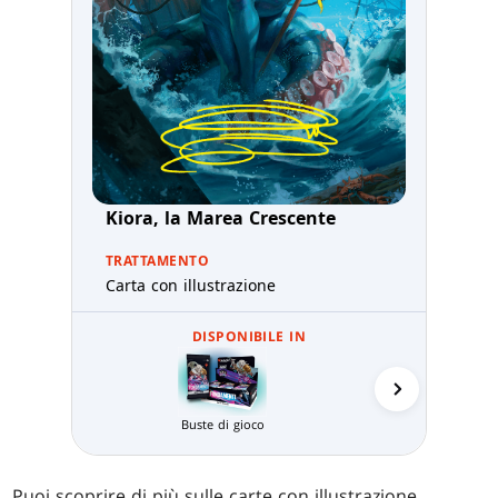
Kiora, la Marea Crescente
TRATTAMENTO
Carta con illustrazione
DISPONIBILE IN
Prerelea
Buste di gioco
Puoi scoprire di più sulle carte con illustrazione