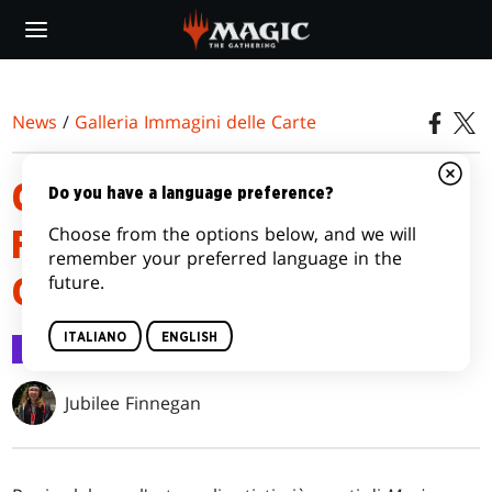
Skip
to
main
content
News
/
Galleria Immagini delle Carte
CARTE CON ILLUSTRAZIONE DI
Do you have a language preference?
Choose from the options below, and we will
FONDAMENTI DI MAGIC: THE
remember your preferred language in the
future.
GATHERING
ITALIANO
ENGLISH
Galleria Immagini delle Carte
1 nov 2024
Jubilee Finnegan