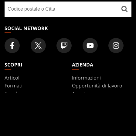
Cerca
FOOTER
un
negozio
SOCIAL NETWORK
SCOPRI
AZIENDA
Articoli
Informazioni
Formati
Opportunità di lavoro
Regole
Assistenza
Podcast
WPN
Sfondi Per Il Desktop
Affiliate Program
Disclosure
Riciclare i prodotti