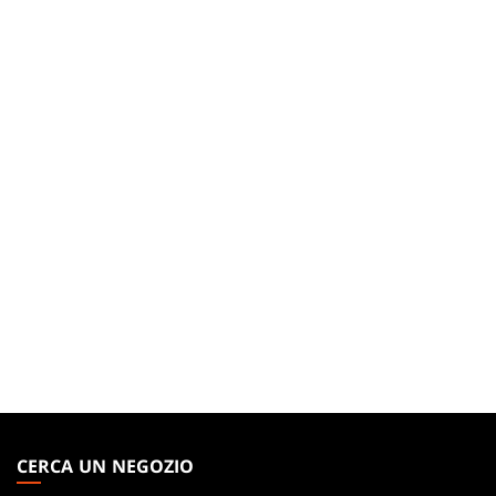
MAGIC:
THE
CERCA UN NEGOZIO
GATHERING