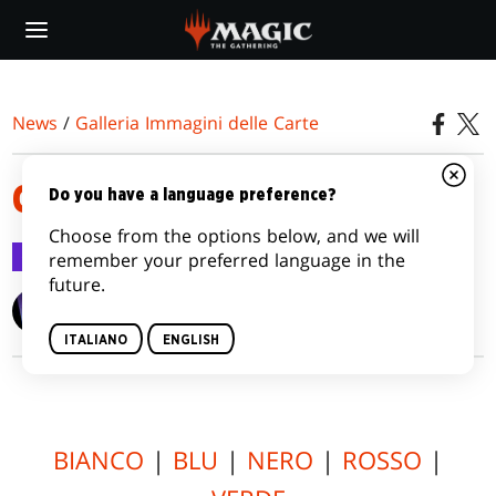
Skip
to
main
content
News
/
Galleria Immagini delle Carte
COMMANDER LEGENDS
Do you have a language preference?
Choose from the options below, and we will
Galleria Immagini delle Carte
5 nov 2020
remember your preferred language in the
future.
Wizards of the Coast
ITALIANO
ENGLISH
BIANCO
|
BLU
|
NERO
|
ROSSO
|