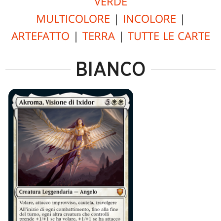
VERDE
MULTICOLORE
|
INCOLORE
|
ARTEFATTO
|
TERRA
|
TUTTE LE CARTE
BIANCO