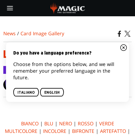
Skip
to
main
content
News
/
Card Image Gallery
LUNA SPETTRALE
Do you have a language preference?
Choose from the options below, and we will
Card Image Gallery
8 lug 2016
remember your preferred language in the
future.
Wizards of the Coast
ITALIANO
ENGLISH
BIANCO
|
BLU
|
NERO
|
ROSSO
|
VERDE
MULTICOLORE
|
INCOLORE
|
BIFRONTE
|
ARTEFATTO
|