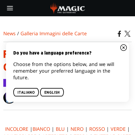
Skip
to
main
content
News
/
Galleria Immagini delle Carte
FATE REFORGED CARD IMAGE
Do you have a language preference?
Choose from the options below, and we will
GALLERY
remember your preferred language in the
future.
Galleria Immagini delle Carte
14 gen 2015
ITALIANO
ENGLISH
Wizards of the Coast
INCOLORE
|
BIANCO
|
BLU
|
NERO
|
ROSSO
|
VERDE
|