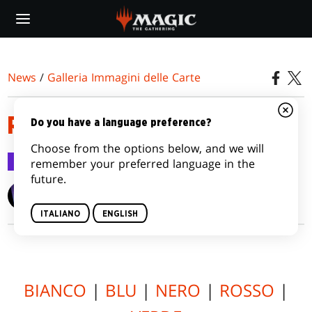
Skip
to
main
content
News
/
Galleria Immagini delle Carte
RAVNICA ALLEGIANCE
Do you have a language preference?
Choose from the options below, and we will
Galleria Immagini delle Carte
18 dic 2018
remember your preferred language in the
future.
Wizards of the Coast
ITALIANO
ENGLISH
BIANCO
|
BLU
|
NERO
|
ROSSO
|