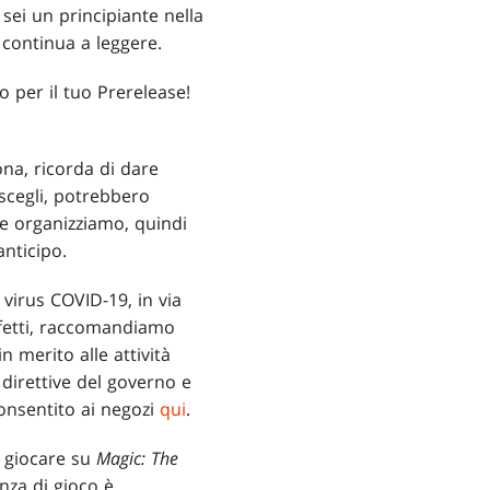
 sei un principiante nella
 continua a leggere.
 per il tuo Prerelease!
na, ricorda di dare
scegli, potrebbero
che organizziamo, quindi
anticipo.
 virus COVID-19, in via
effetti, raccomandiamo
 merito alle attività
direttive del governo e
consentito ai negozi
qui
.
e giocare su
Magic: The
enza di gioco è