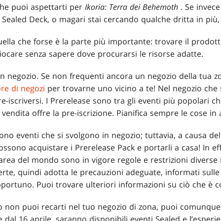
che puoi aspettarti per
Ikoria: Terra dei Behemoth
. Se invece
 Sealed Deck, o magari stai cercando qualche dritta in più,
la che forse è la parte più importante: trovare il prodotto
iocare senza sapere dove procurarsi le risorse adatte.
n negozio. Se non frequenti ancora un negozio della tua zo
ore di negozi
per trovarne uno vicino a te! Nel negozio che 
 pre-iscriversi. I Prerelease sono tra gli eventi più popolari 
 vendita offre la pre-iscrizione. Pianifica sempre le cose in 
ono eventi che si svolgono in negozio; tuttavia, a causa del
possono acquistare i Prerelease Pack e portarli a casa! In 
area del mondo sono in vigore regole e restrizioni diverse in
te, quindi adotta le precauzioni adeguate, informati sulle 
opportuno. Puoi trovare ulteriori informazioni su ciò che è 
vo non puoi recarti nel tuo negozio di zona, puoi comunqu
re dal 16 aprile, saranno disponibili eventi Sealed e l’esperi