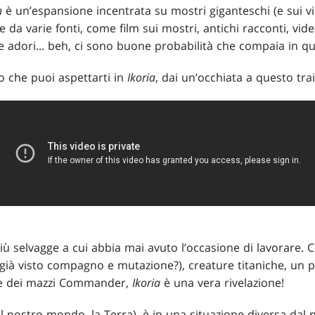
h
è un’espansione incentrata su mostri giganteschi (e sui vi
e da varie fonti, come film sui mostri, antichi racconti, vid
e adori... beh, ci sono buone probabilità che compaia in q
o che puoi aspettarti in
Ikoria
, dai un’occhiata a questo trai
iù selvagge a cui abbia mai avuto l’occasione di lavorare. C
già visto compagno e mutazione?), creature titaniche, un pi
are dei mazzi Commander,
Ikoria
è una vera rivelazione!
il nostro mondo, la Terra), è in una situazione diversa dal 