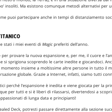
’ insoliti. Ma esistono comunque metodi alternativi per un
ome puoi partecipare anche in tempi di distanziamento so
TITANICO
 stati i miei eventi di
Magic
preferiti dell’anno.
 per provare la nuova espansione e, per me, il cuore e l’a
he si sprigiona scoprendo le carte inedite e giocandoci. Anch
 momento insieme a moltissime altre persone in tutto il 
azione globale. Grazie a Internet, infatti, siamo tutti conn
ici perché l’espansione è inedita e viene giocata per la pri
que per tutti e si è liberi di rilassarsi, divertendosi a scop
ppassionati di lunga data e principianti!
ealed Deck, potresti passare direttamente alla sezione succ