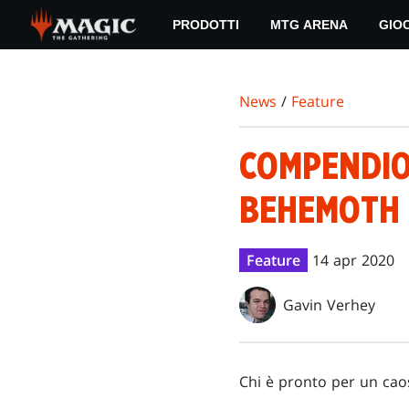
Skip
PRODOTTI
MTG ARENA
GIO
to
main
content
News
/
Feature
COMPENDIO 
BEHEMOTH
Feature
14 apr 2020
Gavin Verhey
Chi è pronto per un caos