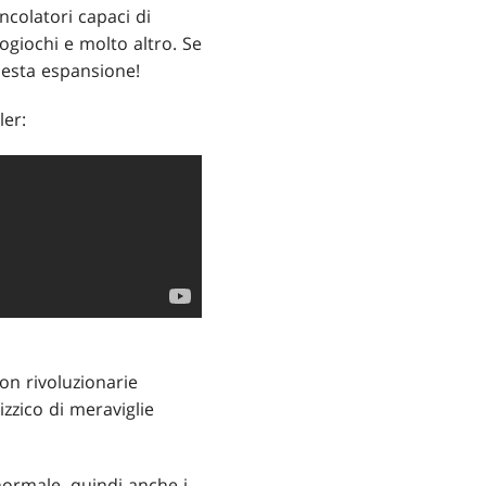
ncolatori capaci di
eogiochi e molto altro. Se
uesta espansione!
ler:
on rivoluzionarie
zzico di meraviglie
normale, quindi anche i