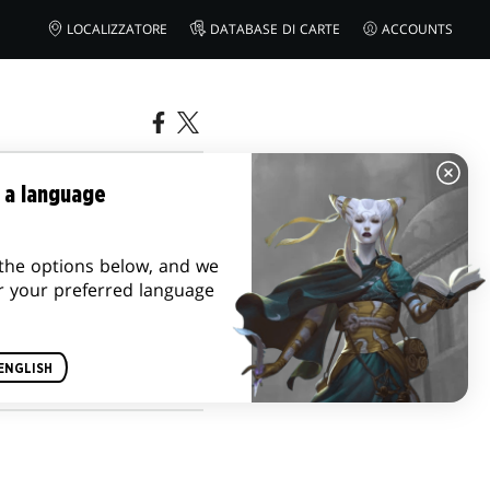
LOCALIZZATORE
DATABASE DI CARTE
ACCOUNTS
TERRA DEI
 a language
the options below, and we
r your preferred language
ENGLISH