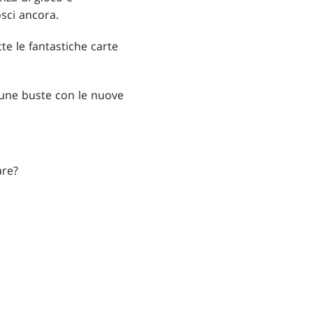
osci ancora.
te le fantastiche carte
lcune buste con le nuove
are?