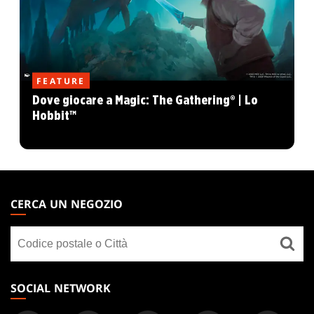
FEATURE
Dove giocare a Magic: The Gathering® | Lo
Hobbit™
MAGIC:
THE
CERCA UN NEGOZIO
GATHERING
Cerca
FOOTER
un
negozio
SOCIAL NETWORK