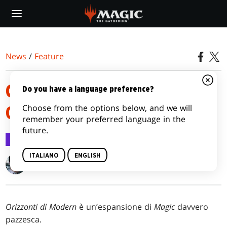
Skip
to
main
content
News
/
Feature
COMPENDIO DI PRERELEASE DI
Do you have a language preference?
Choose from the options below, and we will
ORIZZONTI DI MODERN
remember your preferred language in the
future.
Feature
6 giu 2019
ITALIANO
ENGLISH
Gavin Verhey
Orizzonti di Modern
è un’espansione di
Magic
davvero
pazzesca.