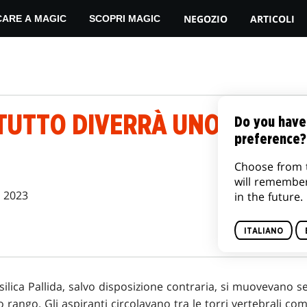
NEGOZIO
ARTICOLI
CARE A MAGIC
SCOPRI MAGIC
TUTTO DIVERRÀ UNO | UN U
Do you have
preference?
Choose from 
will remembe
 2023
in the future.
ITALIANO
Basilica Pallida, salvo disposizione contraria, si muovevano
ro rango. Gli aspiranti circolavano tra le torri vertebrali 