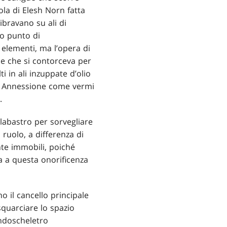
rola di Elesh Norn fatta
libravano su ali di
ro punto di
 elementi, ma l’opera di
le che si contorceva per
i in ali inzuppate d’olio
de Annessione come vermi
.
 Alabastro per sorvegliare
 ruolo, a differenza di
ente immobili, poiché
a a questa onorificenza
o il cancello principale
squarciare lo spazio
endoscheletro