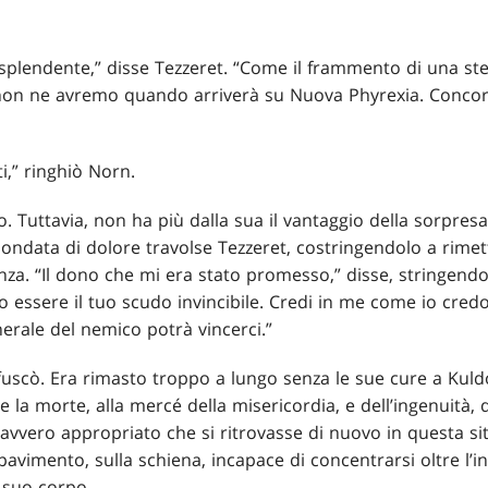
splendente,” disse Tezzeret. “Come il frammento di una st
non ne avremo quando arriverà su Nuova Phyrexia. Concor
i,” ringhiò Norn.
. Tuttavia, non ha più dalla sua il vantaggio della sorpre
a ondata di dolore travolse Tezzeret, costringendolo a rimet
enza. “Il dono che mi era stato promesso,” disse, stringendo
o essere il tuo scudo invincibile. Credi in me come io credo
rale del nemico potrà vincerci.”
ffuscò. Era rimasto troppo a lungo senza le sue cure a Kuldo
a e la morte, alla mercé della misericordia, e dell’ingenuità,
davvero appropriato che si ritrovasse di nuovo in questa si
vimento, sulla schiena, incapace di concentrarsi oltre l’inv
 suo corpo.