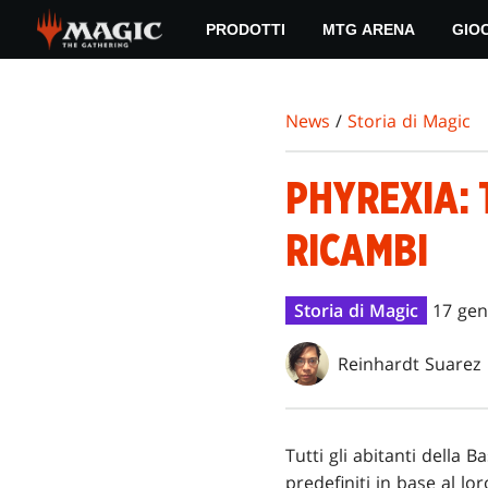
Skip
PRODOTTI
MTG ARENA
GIO
to
main
content
News
/
Storia di Magic
PHYREXIA: 
RICAMBI
Storia di Magic
17 gen
Reinhardt Suarez
Tutti gli abitanti della 
predefiniti in base al lo