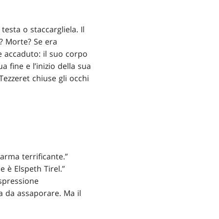
esta o staccargliela. Il
o? Morte? Se era
 accaduto: il suo corpo
a fine e l’inizio della sua
ezzeret chiuse gli occhi
rma terrificante.”
e è Elspeth Tirel.”
espressione
a da assaporare. Ma il