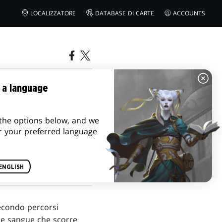
LOCALIZZATORE
DATABASE DI CARTE
ACCOUNTS
OMO DI
 a language
the options below, and we
r your preferred language
ENGLISH
 secondo percorsi
come sangue che scorre