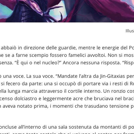
Illu
abbaiò in direzione delle guardie, mentre le energie del Po
e se a farne scempio fossero famelici avvoltoi. Non si m
senza. “È qui o nel nucleo?” Ancora nessuna risposta. “Ris
ò una voce. La sua voce. “Mandate l’altra da Jin-Gitaxias pe
si fecero da parte: una si occupò di portare via i resti di Ro
a lunga marcia attraverso il cortile interno. Un ronzio cos
incenso dolciastro e leggermente acre che bruciava nel braci
n aveva notato prima, i momenti che trasudano tensione pr
 concluse all’interno di una sala sostenuta da montanti di po