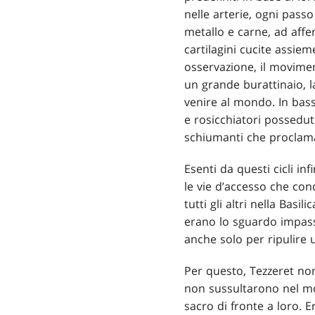
nelle arterie, ogni passo
metallo e carne, ad afferr
cartilagini cucite assiem
osservazione, il movimen
un grande burattinaio, l
venire al mondo. In basso
e rosicchiatori possedu
schiumanti che proclama
Esenti da questi cicli in
le vie d’accesso che cond
tutti gli altri nella Bas
erano lo sguardo impassi
anche solo per ripulire 
Per questo, Tezzeret non
non sussultarono nel mom
sacro di fronte a loro. 