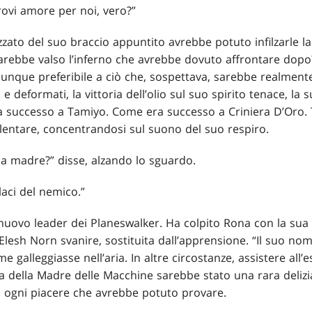
rovi amore per noi, vero?”
ato del suo braccio appuntito avrebbe potuto infilzarle la t
sarebbe valso l’inferno che avrebbe dovuto affrontare dop
unque preferibile a ciò che, sospettava, sarebbe realmente
 deformati, la vittoria dell’olio sul suo spirito tenace, la su
a successo a Tamiyo. Come era successo a Criniera D’Oro. T
allentare, concentrandosi sul suono del suo respiro.
ua madre?” disse, alzando lo sguardo.
laci del nemico.”
uovo leader dei Planeswalker. Ha colpito Rona con la sua a
 Elesh Norn svanire, sostituita dall’apprensione. “Il suo nom
me galleggiasse nell’aria. In altre circostanze, assistere all’
 della Madre delle Macchine sarebbe stato una rara delizi
a ogni piacere che avrebbe potuto provare.