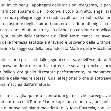
 un invito per gli apoftegmi delle Incisioni d’Argento, la pa
arli con spasmi di delirio convulsivo. Più in alto, angeli si 
e in muti pellegrinaggi tra i nidi avvolti dalla nebbia. Dal lo
to costante degli aspiranti non era il raduno di migliaia di
a creazione di un unico sigillo divino, un cordone ombelica
, sul suolo della cattedrale di Elesh Norn, cancellieri avvolt
ti dalla frenesia estatica entravano e uscivano dalla Gran
vano la saggezza della loro adorata Madre delle Macchine
finiti erano i prescelti dalle legioni corazzate dell’Armata di
ucevano dentro e fuori la cattedrale vera e propria. Il loro
ilica Pallida, era quello di restare perfettamente, inumanam
bile della Madre stessa. Guai al legionario che si sottraev
una macchia dall’armatura.
 si meravigliò quando i centurioni gemelli che sorvegliavan
ento in cui il Ponte Planare aprì una fenditura, per poi 
Era di nuovo sul piano maledetto di Nuova Phyrexia, con l’