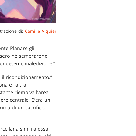
strazione di:
Camille Alquier
nte Planare gli
ossero né sembrarono
pondetemi, maledizione!”
r il ricondizionamento.”
na e l’altra
tante riempiva l’area,
ere centrale. C’era un
ima di un sacrificio
rcellana simili a ossa