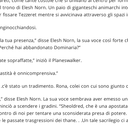
reti, come tante costole che si univano al centro per form
 trono di Elesh Norn. Un paio di giganteschi animarchi int
 fissare Tezzeret mentre si avvicinava attraverso gli spazi i
inginocchiandosi.
la tua presenza,” disse Elesh Norn, la sua voce così forte
. “Perché hai abbandonato Dominaria?”
te sopraffatte,” iniziò il Planeswalker.
vastità è onnicomprensiva.”
 .
c’è stato un tradimento. Rona, colei con cui sono giunto qu
,” disse Elesh Norn. La sua voce sembrava aver emesso una
inciò a scendere i gradini. “Sheoldred, che è una apostata 
contro di noi per tentare una sconsiderata presa di potere. 
 le passate trasgressioni dei thane
. . .
Un tale sacrilegio ci 