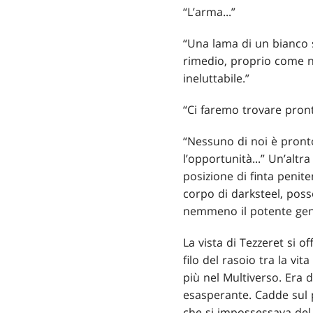
“L’arma...”
“Una lama di un bianco 
rimedio, proprio come 
ineluttabile.”
“Ci faremo trovare pront
“Nessuno di noi è pronto
l’opportunità...” Un’altr
posizione di finta penit
corpo di darksteel, poss
nemmeno il potente gene
La vista di Tezzeret si o
filo del rasoio tra la vit
più nel Multiverso. Era 
esasperante. Cadde sul pa
che si impossessava del