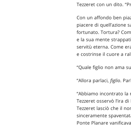
Tezzeret con un dito. “P
Con un affondo ben piazz
piacere di quell’azione 
fortunato. Tortura? Com
e la sua mente strappati e
servitù eterna. Come er
e costrinse il cuore a r
“Quale figlio non ama s
“Allora parlaci,
figlio
. Par
“Abbiamo incontrato la n
Tezzeret osservò l’ira di
Tezzeret lasciò che il no
sinceramente spaventata
Ponte Planare vanificav