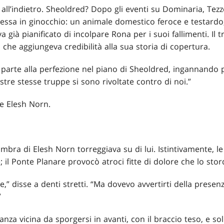
all’indietro. Sheoldred? Dopo gli eventi su Dominaria, Tezz
essa in ginocchio: un animale domestico feroce e testard
 già pianificato di incolpare Rona per i suoi fallimenti. Il
 che aggiungeva credibilità alla sua storia di copertura.
 parte alla perfezione nel piano di Sheoldred, ingannando 
stre stesse truppe si sono rivoltate contro di noi.”
se Elesh Norn.
’ombra di Elesh Norn torreggiava su di lui. Istintivamente, le 
; il Ponte Planare provocò atroci fitte di dolore che lo stor
e,” disse a denti stretti. “Ma dovevo avvertirti della presen
”
za vicina da sporgersi in avanti, con il braccio teso, e sol