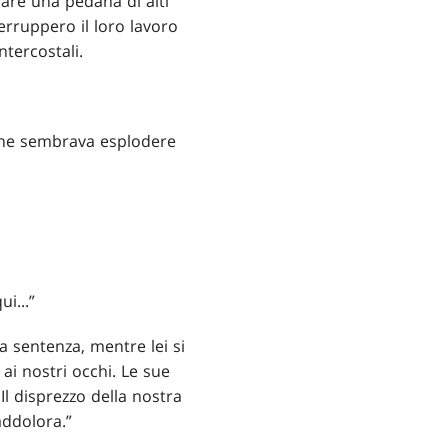
are una pedana di alti
erruppero il loro lavoro
ntercostali.
 che sembrava esplodere
i...”
 sentenza, mentre lei si
ai nostri occhi. Le sue
Il disprezzo della nostra
addolora.”