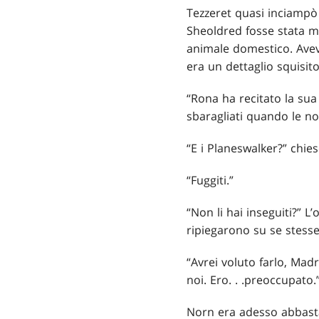
Tezzeret quasi inciampò 
Sheoldred fosse stata m
animale domestico. Aveva
era un dettaglio squisito
“Rona ha recitato la sua
sbaragliati quando le no
“E i Planeswalker?” chie
“Fuggiti.”
“Non li hai inseguiti?” L
ripiegarono su se stesse
“Avrei voluto farlo, Madr
noi. Ero
. . .
preoccupato.
Norn era adesso abbastan