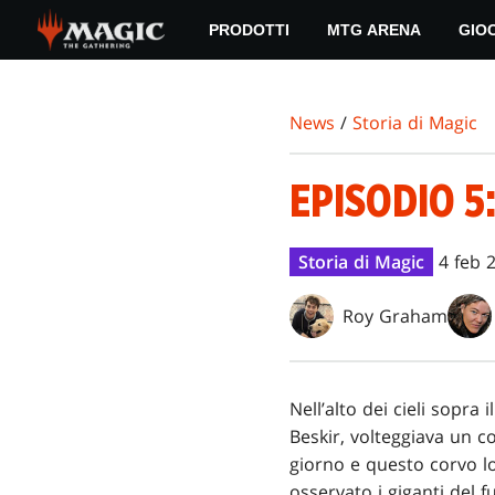
Skip
PRODOTTI
MTG ARENA
GIO
to
main
content
News
/
Storia di Magic
EPISODIO 5
Storia di Magic
4 feb 
Roy Graham
Nell’alto dei cieli sopra
Beskir, volteggiava un co
giorno e questo corvo lo
osservato i giganti del f