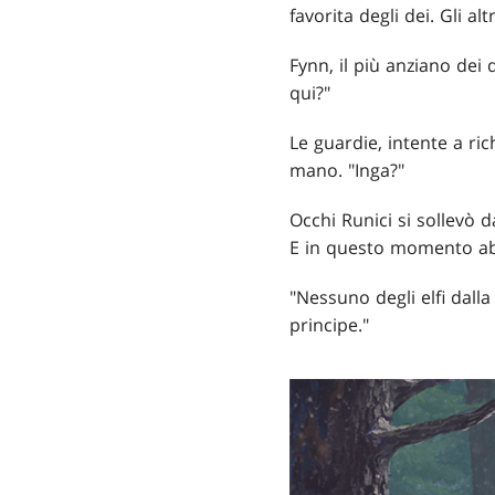
favorita degli dei. Gli a
Fynn, il più anziano dei 
qui?"
Le guardie, intente a ri
mano. "Inga?"
Occhi Runici si sollevò da
E in questo momento abb
"Nessuno degli elfi dall
principe."