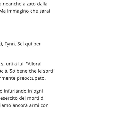
a neanche alzato dalla
. Ma immagino che sarai
i, Fynn. Sei qui per
i unì a lui. "Allora!
ia. So bene che le sorti
larmente preoccupato.
no infuriando in ogni
’esercito dei morti di
ediamo ancora armi con