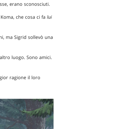
osse, erano sconosciuti.
di Koma, che cosa ci fa
lui
mi, ma Sigrid sollevò una
n altro luogo. Sono amici.
ior ragione il loro