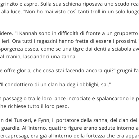
grinzito e aspro. Sulla sua schiena riposava uno scudo real
alla luce. "Non ho mai visto così tanti troll in un solo luog
ridere. "I Kannah sono in difficoltà di fronte a un gruppett
e
ieri. Ora tutti i ragazzini hanno fretta di essere i prossimi.
sporgenza ossea, come se una tigre dai denti a sciabola av
al cranio, lasciandoci una zanna.
 offre gloria, che cosa stai facendo ancora qui?" grugnì l’a
 "Il condottiero di un clan ha degli obblighi, sai."
passaggio tra le loro lance incrociate e spalancarono le p
e richiese tutto il loro peso.
an dei Tuskeri, e Fynn, il portatore della zanna, del clan d
guardie. All’interno, quattro figure erano sedute intorno a
ercapresagi, era già all’interno della fortezza che era appar