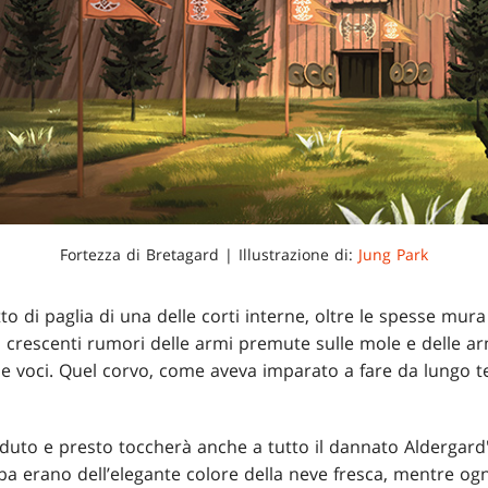
Fortezza di Bretagard | Illustrazione di:
Jung Park
itto di paglia di una delle corti interne, oltre le spesse mu
ra i crescenti rumori delle armi premute sulle mole e delle 
e voci. Quel corvo, come aveva imparato a fare da lungo t
eduto e presto toccherà anche a tutto il dannato Aldergard",
a erano dell’elegante colore della neve fresca, mentre og