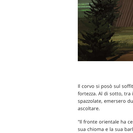
Il corvo si posò sul soff
fortezza. Al di sotto, t
spazzolate, emersero du
ascoltare.
"Il fronte orientale ha c
sua chioma e la sua barb