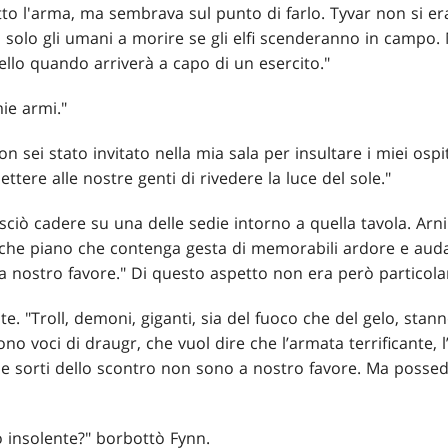
to l'arma, ma sembrava sul punto di farlo. Tyvar non si er
 solo gli umani a morire se gli elfi scenderanno in campo
ello quando arriverà a capo di un esercito."
ie armi."
on sei stato invitato nella mia sala per insultare i miei ospit
tere alle nostre genti di rivedere la luce del sole."
asciò cadere su una delle sedie intorno a quella tavola. Arni s
lche piano che contenga gesta di memorabili ardore e audac
a nostro favore." Di questo aspetto non era però partico
e. "Troll, demoni, giganti, sia del fuoco che del gelo, stan
no voci di draugr, che vuol dire che l’armata terrificante, l
, le sorti dello scontro non sono a nostro favore. Ma poss
o insolente?" borbottò Fynn.