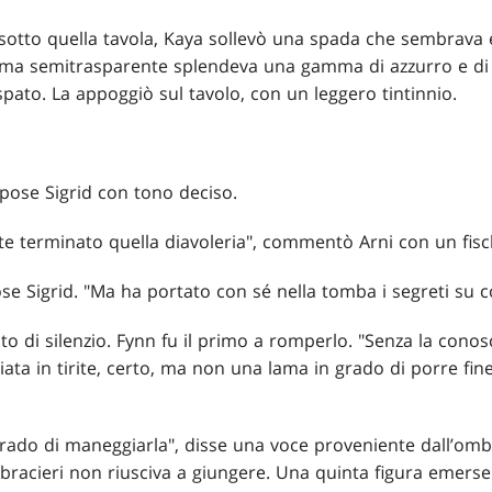
 sotto quella tavola, Kaya sollevò una spada che sembrava e
a lama semitrasparente splendeva una gamma di azzurro e d
pato. La appoggiò sul tavolo, con un leggero tintinnio.
spose Sigrid con tono deciso.
te terminato quella diavoleria", commentò Arni con un fisc
spose Sigrid. "Ma ha portato con sé nella tomba i segreti su
o di silenzio. Fynn fu il primo a romperlo. "Senza la conos
ata in tirite, certo, ma non una lama in grado di porre fine
grado di maneggiarla", disse una voce proveniente dall’omb
i bracieri non riusciva a giungere. Una quinta figura emerse