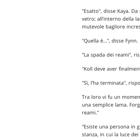
"Esatto", disse Kaya. Da
vetro; all’interno dell
mutevole bagliore incres
"Quella è...", disse Fynn.
"La spada dei reami", ri
"Koll deve aver finalmen
"Sì, l’ha terminata", ri
Tra loro vi fu un moment
una semplice lama. Forgi
reami."
"Esiste una persona in 
stanza, in cui la luce de