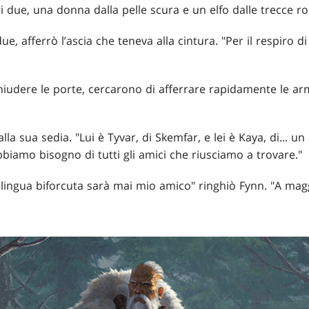
ltri due, una donna dalla pelle scura e un elfo dalle trecce r
due, afferrò l’ascia che teneva alla cintura. "Per il respiro 
chiudere le porte, cercarono di afferrare rapidamente le ar
lla sua sedia. "Lui è Tyvar, di Skemfar, e lei è Kaya, di... u
iamo bisogno di tutti gli amici che riusciamo a trovare."
a lingua biforcuta sarà mai mio amico" ringhiò Fynn. "A magg