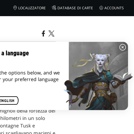
LOCALIZZATORE
DATABASE DI CARTE
ACCOUNTS
IM
 a language
the options below, and we
r your preferred language
ENGLISH
mignoli della fortezza dei
chilometri in un solo
 montagne Tusk e
keri scagliavano macigni e