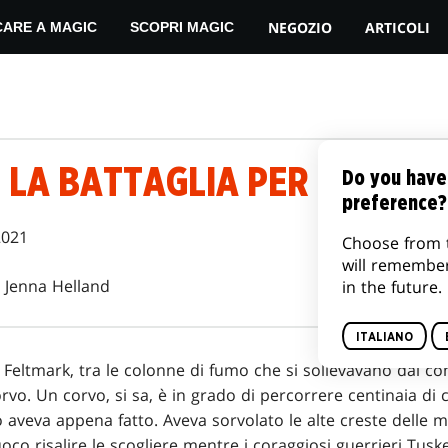
NEGOZIO
ARTICOLI
CARE A MAGIC
SCOPRI MAGIC
: LA BATTAGLIA PER KALDHE
Do you have
preference?
2021
Choose from 
will remembe
Jenna Helland
in the future.
ITALIANO
 il Feltmark, tra le colonne di fumo che si sollevavano dai co
rvo. Un corvo, si sa, è in grado di percorrere centinaia di 
 aveva appena fatto. Aveva sorvolato le alte creste delle
uoco risalire le scogliere mentre i coraggiosi guerrieri Tus