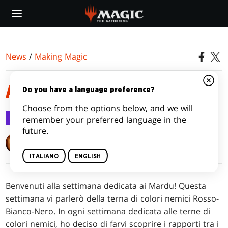
Skip
to
main
content
News
/
Making Magic
ARRIVARE PER PRIMI
Do you have a language preference?
Choose from the options below, and we will
Making Magic
18 nov 2014
remember your preferred language in the
future.
Mark Rosewater
ITALIANO
ENGLISH
Benvenuti alla settimana dedicata ai Mardu! Questa
settimana vi parlerò della terna di colori nemici Rosso-
Bianco-Nero. In ogni settimana dedicata alle terne di
colori nemici, ho deciso di farvi scoprire i rapporti tra i