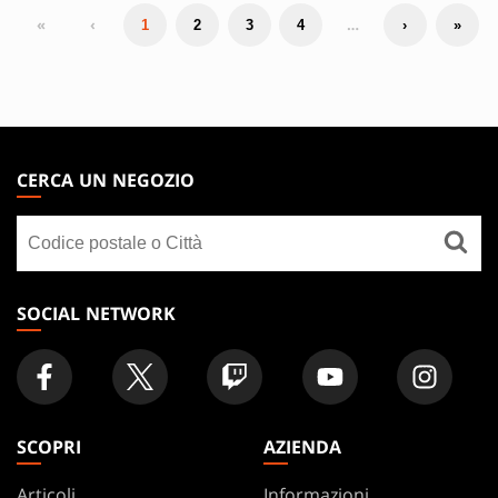
«
‹
…
1
2
3
4
›
»
MAGIC:
THE
CERCA UN NEGOZIO
GATHERING
Cerca
FOOTER
un
negozio
SOCIAL NETWORK
SCOPRI
AZIENDA
Articoli
Informazioni