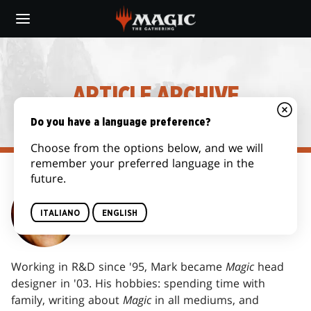
Skip
to
main
content
ARTICLE ARCHIVE
Do you have a language preference?
Choose from the options below, and we will
remember your preferred language in the
future.
MARK ROSEWATER
ITALIANO
ENGLISH
Working in R&D since '95, Mark became
Magic
head
designer in '03. His hobbies: spending time with
family, writing about
Magic
in all mediums, and