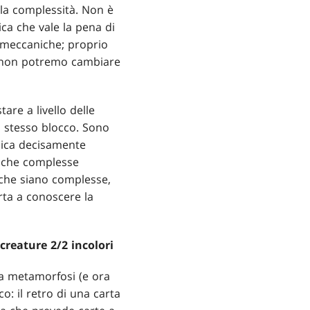
n la complessità. Non è
ca che vale la pena di
e meccaniche; proprio
no non potremo cambiare
tare a livello delle
o stesso blocco. Sono
nica decisamente
niche complesse
iche siano complesse,
rta a conoscere la
creature 2/2 incolori
tra metamorfosi (e ora
o: il retro di una carta