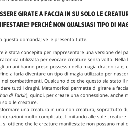
SERE GIRATE A FACCIA IN SU SOLO LE CREATURE
IFESTARE? PERCHÉ NON QUALSIASI TIPO DI MA
 a questa domanda; ve le presento tutte.
re è stata concepita per rappresentare una versione del p
draconica utilizzata per evocare creature senza volto. Nella
r, gli umani hanno preso possesso della magia draconica e
fino a farla diventare un tipo di magia utilizzato per nasco
o nei combattimenti. Qualcuno dice che questo sia stato il
cidere tutti i draghi. Metamorfosi permette di girare a facci
Khan di Tarkir
); quindi, per creare una connessione, anche 
u solo le creature.
sformare una creatura in una non creatura, soprattutto d
interazioni molto complicate. Limitando alle sole creature l
su, si ottiene che le creature manifestate non possano mai c