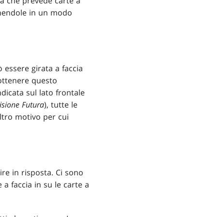
a che prevede carte a
inendole in un modo
ò essere girata a faccia
 ottenere questo
icata sul lato frontale
isione Futura
), tutte le
ltro motivo per cui
ire in risposta. Ci sono
 a faccia in su le carte a