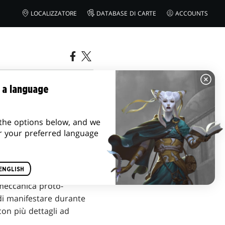
LOCALIZZATORE
DATABASE DI CARTE
ACCOUNTS
 a language
the options below, and we
r your preferred language
ENGLISH
 meccanica proto-
di manifestare durante
con più dettagli ad