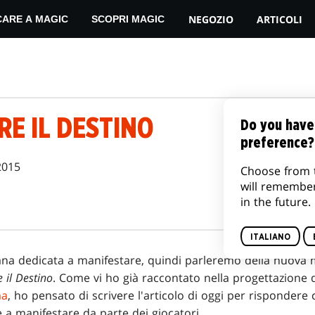
NEGOZIO
ARTICOLI
CARE A MAGIC
SCOPRI MAGIC
E IL DESTINO
Do you have
preference?
2015
Choose from 
will remembe
in the future.
ITALIANO
mana dedicata a manifestare, quindi parleremo della nuova
e
il Destino
. Come vi ho già raccontato nella progettazione 
ma
, ho pensato di scrivere l'articolo di oggi per rispondere 
 a manifestare da parte dei giocatori.