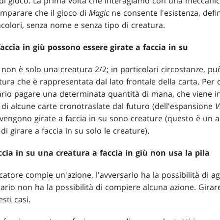
di gioco. La prima volta che interagiamo con una meccanic
imparare che il gioco di
Magic
ne consente l'esistenza, def
incolori, senza nome e senza tipo di creatura.
faccia in giù possono essere girate a faccia in su
 non è solo una creatura 2/2; in particolari circostanze, pu
atura che è rappresentata dal lato frontale della carta. Per
io pagare una determinata quantità di mana, che viene ind
e di alcune carte cronotraslate dal futuro (dell'espansione
V
e vengono girate a faccia in su sono creature (questo è un a
 girare a faccia in su solo le creature).
ccia in su una creatura a faccia in giù non usa la pila
atore compie un'azione, l'avversario ha la possibilità di ag
rsario non ha la possibilità di compiere alcuna azione. Girare
sti casi.