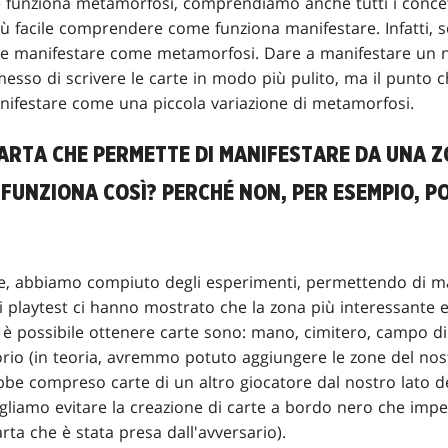
unziona metamorfosi, comprendiamo anche tutti i concetti
 facile comprendere come funziona manifestare. Infatti, s
e manifestare come metamorfosi. Dare a manifestare un 
messo di scrivere le carte in modo più pulito, ma il punto
ifestare come una piccola variazione di metamorfosi.
ARTA CHE PERMETTE DI MANIFESTARE DA UNA 
FUNZIONA COSÌ? PERCHÉ NON, PER ESEMPIO, 
e, abbiamo compiuto degli esperimenti, permettendo di ma
di playtest ci hanno mostrato che la zona più interessante e
 è possibile ottenere carte sono: mano, cimitero, campo di b
orio (in teoria, avremmo potuto aggiungere le zone del nos
bbe compreso carte di un altro giocatore dal nostro lato d
gliamo evitare la creazione di carte a bordo nero che imp
rta che è stata presa dall'avversario).