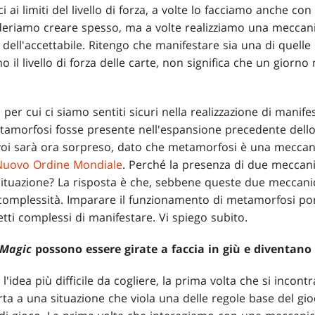
 ai limiti del livello di forza, a volte lo facciamo anche co
deriamo creare spesso, ma a volte realizziamo una meccani
i dell'accettabile. Ritengo che manifestare sia una di quell
il livello di forza delle carte, non significa che un gior
per cui ci siamo sentiti sicuri nella realizzazione di manifes
etamorfosi fosse presente nell'espansione precedente dell
voi sarà ora sorpreso, dato che metamorfosi è una mecca
Nuovo Ordine Mondiale
. Perché la presenza di due mecca
situazione? La risposta è che, sebbene queste due meccan
 complessità. Imparare il funzionamento di metamorfosi po
tti complessi di manifestare. Vi spiego subito.
Magic
possono essere girate a faccia in giù e diventano 
'idea più difficile da cogliere, la prima volta che si incon
ta a una situazione che viola una delle regole base del gioc