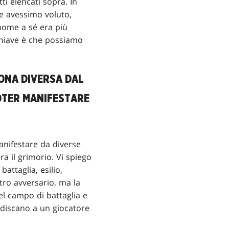
 elencati sopra. In
e avessimo voluto,
nome a sé era più
 chiave è che possiamo
ZONA DIVERSA DAL
POTER MANIFESTARE
nifestare da diverse
ra il grimorio. Vi spiego
attaglia, esilio,
tro avversario, ma la
el campo di battaglia e
ediscano a un giocatore