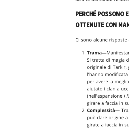
PERCHÉ POSSONO ES
OTTENUTE CON MAN
Ci sono alcune risposte
Trama—
Manifesta
Si tratta di magia 
originale di Tarki
l'hanno modificata 
per avere la megli
aiutato i clan a uc
(nell'espansione
I 
girare a faccia in s
Complessità—
Tra
può dare origine a 
girate a faccia in 