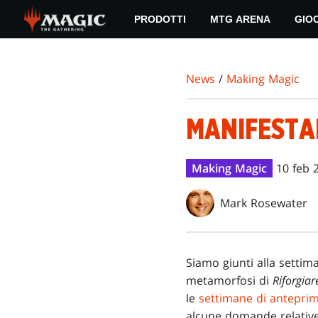
Skip
PRODOTTI
MTG ARENA
GIO
to
main
content
News
/
Making Magic
MANIFESTAR
Making Magic
10 feb 
Mark Rosewater
Siamo giunti alla setti
metamorfosi di
Riforgiar
le
settimane di antepri
alcune domande relative