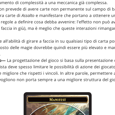
umento di complessità a una meccanica già complessa.
non prevede di avere carte non permanente sul campo di ba
tra carte di
Assalto
e manifestare che portano a ottenere un
 regole a definire cosa debba avvenire: l'effetto non può av
faccia in giù), ma è meglio che queste interazioni rimang
all'abilità di girare a faccia in su qualsiasi tipo di carta p
l costo delle magie dovrebbe quindi essere più elevato e ma
.
co—
La progettazione del gioco si basa sulla presentazione di 
tista deve spesso limitare le possibilità di azione dei giocat
 migliore che rispetti i vincoli. In altre parole, permettere
 vogliono non porta sempre a una migliore struttura del gi