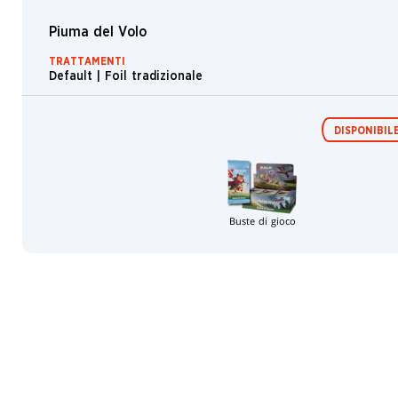
Orrore
Piuma del Volo
Drago
Talpa
TRATTAMENTI
Default | Foil tradizionale
Chiocciola
Tesoro
DISPONIBILE
Muro
Umano
Phyrexiano
Buste di gioco
Golem
Spirito
Peste
Elefante
Illusione
Criceto
Capra