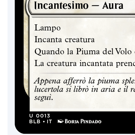
Mercenario
Ghiottone
Insetto
Serpente
Angelo
Granchio
Pesce
Tartaruga
Ninja
Monaco
Karn
Narset
Veicolo
Teferi