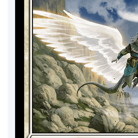
Consigliere
Ral
Cavaliere
Palude
Equipaggiamento
Tamiyo
Opossum
Ranger
Felino
Tasso
Polimorfo
Faina
Cinghiale
Puzzola
Coyote