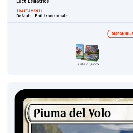
Luce Esiliatrice
Arciere
TRATTAMENTI
Esploratore
Default | Foil tradizionale
Forest
Nobile
DISPONIBILE
Cittadino
Isola
Jace
Buste di gioco
Berserker
Aura
Liliana
Ratto
Pipistrello
Nissa
Pianura