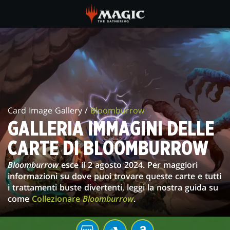
Skip
to
main
GALLERIA
content
IMMAGINI
DELLE
CARTE
Card Image Gallery /
Bloomburrow
DI
GALLERIA IMMAGINI DELLE
BLOOMBURROW
CARTE DI BLOOMBURROW
Bloomburrow
esce il 2 agosto 2024. Per maggiori
informazioni su dove puoi trovare queste carte e tutti
i trattamenti buste divertenti, leggi la nostra guida su
come
Collezionare
Bloomburrow
.