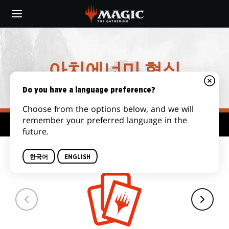
Skip
to
main
MTG
content
ARCHENEMY
아치에너미 형식
COMMANDER
Do you have a language preference?
Choose from the options below, and we will
remember your preferred language in the
형식 허브
future.
덱 크기
한국어
ENGLISH