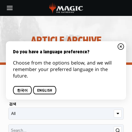
Skip
to
main
content
ARTICLE ARCHIVE
Do you have a language preference?
Choose from the options below, and we will
remember your preferred language in the
future.
범주
한국어
ENGLISH
검색