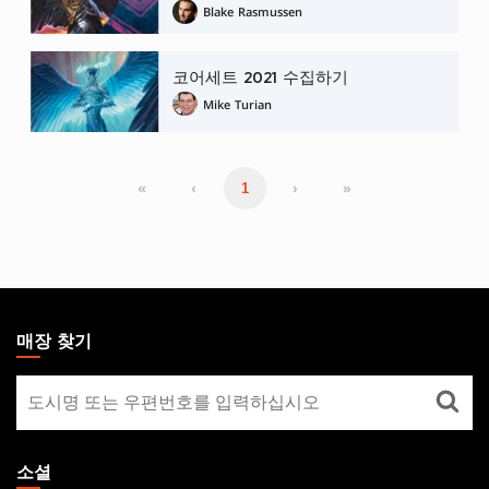
Blake Rasmussen
코어세트 2021 수집하기
Mike Turian
«
‹
›
»
1
MAGIC:
THE
매장 찾기
GATHERING
매
FOOTER
장
찾
기
소셜