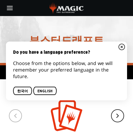
Skip
to
main
content
부스터드래프트
Do you have a language preference?
Choose from the options below, and we will
remember your preferred language in the
형식 허브
future.
덱 크기
한국어
ENGLISH