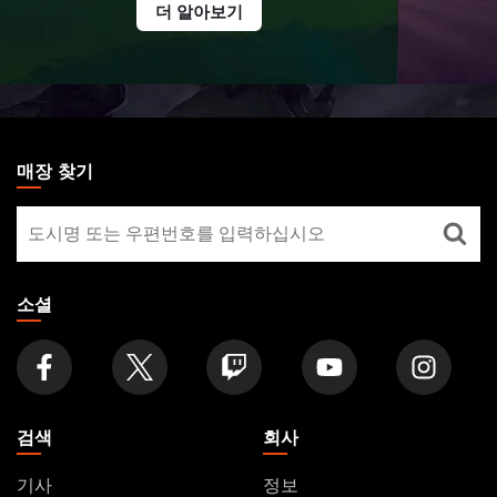
더 알아보기
MAGIC:
THE
매장 찾기
GATHERING
매
FOOTER
장
찾
기
소셜
검색
회사
기사
정보