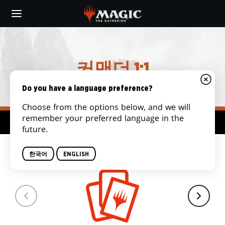
Skip
to
main
content
커맨더 1:1
Do you have a language preference?
Choose from the options below, and we will
remember your preferred language in the
형식 허브
future.
덱 크기
한국어
ENGLISH