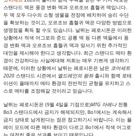
스탠다드 덱은 풍경 변화 덱과 오르조브 흡혈귀 덱입니다.
두 덱 모두 다수의 소형 생물을 전장에 배치하여 승리 수단
을 확보하는 것이고, 오르조브 흡혈귀 덱은 다양한 방법으로
생명점을 획득 할 수도 있습니다. 날뛰는 페로시돈은 이러한
상황에서 적색 어그로와 준드 공룡 덱 등 다른 덱들에서 풍
경 변화 덱과 오르조브 흡혈귀 덱과 맞서기 위한 추가적인
대안을 제시해야 한다고 생각합니다. 최근 스탠다드 메타 환
경이 건강하다는 사실에대해 저희는 매우 기쁘게 생각하기
때문에, 이러한 상황에서 날뛰는 페로시돈은 남은
코어세트
2020
스탠다드 시즌에서
엘드레인의 왕좌
출시와 함께 로테
이션이 올때까지 메타 환경의 전반적인 균형을 유지하고 스
스로 메타를 조정해갈 것이라고 믿습니다.
날뛰는 페로시돈은 (9월 4일을 기점으로)
MTG 아레나
전통
Bo3 스탠다드에서 금지가 해제되지만, Bo1에서는 계속해서
금지 상태로 남게된다는 점은 참고하기시 바랍니다. 이는 플
레이 모드에 따른 메타 환경이 다르고 Bo1에서 적색 어그로
는 여전히 좋은 성과를 보이기 때문입니다.