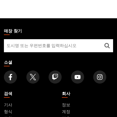
MAGIC:
THE
매장 찾기
GATHERING
매
FOOTER
장
찾
기
소셜
검색
회사
기사
정보
형식
계정