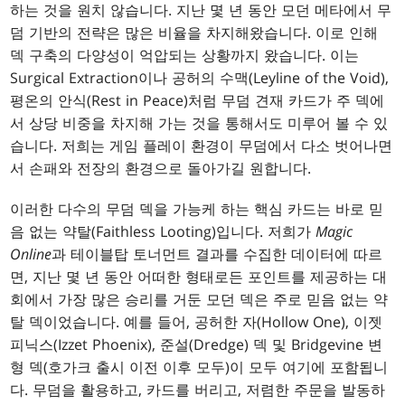
하는 것을 원치 않습니다. 지난 몇 년 동안 모던 메타에서 무
덤 기반의 전략은 많은 비율을 차지해왔습니다. 이로 인해
덱 구축의 다양성이 억압되는 상황까지 왔습니다. 이는
Surgical Extraction이나 공허의 수맥(Leyline of the Void),
평온의 안식(Rest in Peace)처럼 무덤 견재 카드가 주 덱에
서 상당 비중을 차지해 가는 것을 통해서도 미루어 볼 수 있
습니다. 저희는 게임 플레이 환경이 무덤에서 다소 벗어나면
서 손패와 전장의 환경으로 돌아가길 원합니다.
이러한 다수의 무덤 덱을 가능케 하는 핵심 카드는 바로 믿
음 없는 약탈(Faithless Looting)입니다. 저희가
Magic
Online
과 테이블탑 토너먼트 결과를 수집한 데이터에 따르
면, 지난 몇 년 동안 어떠한 형태로든 포인트를 제공하는 대
회에서 가장 많은 승리를 거둔 모던 덱은 주로 믿음 없는 약
탈 덱이었습니다. 예를 들어, 공허한 자(Hollow One), 이젯
피닉스(Izzet Phoenix), 준설(Dredge) 덱 및 Bridgevine 변
형 덱(호가크 출시 이전 이후 모두)이 모두 여기에 포함됩니
다. 무덤을 활용하고, 카드를 버리고, 저렴한 주문을 발동하