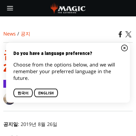
Skip
to
main
content
News
/
공지
금지 및 제한 목록 공지:
Do you have a language preference?
Choose from the options below, and we will
2019년 8월 26일
remember your preferred language in the
future.
공지
2019.08.26
한국어
ENGLISH
Ian Duke
공지일
: 2019년 8월 26일