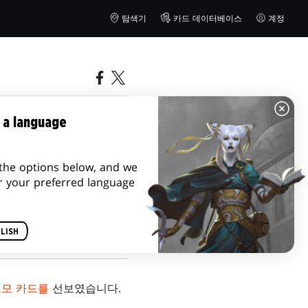
탐색기
카드 데이터베이스
계정
 프로모와
 a language
the options below, and we
r your preferred language
LISH
로모 카드를
선보였습니다.