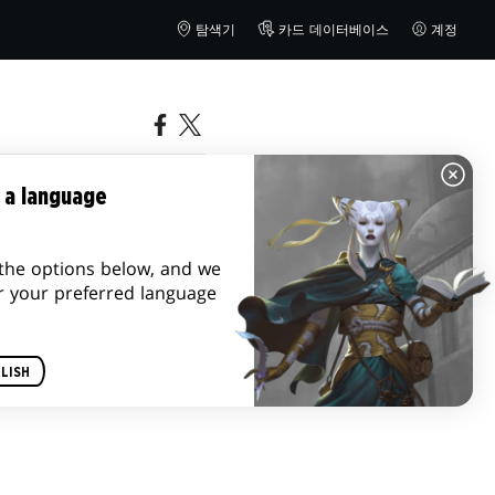
탐색기
카드 데이터베이스
계정
 a language
the options below, and we
r your preferred language
LISH