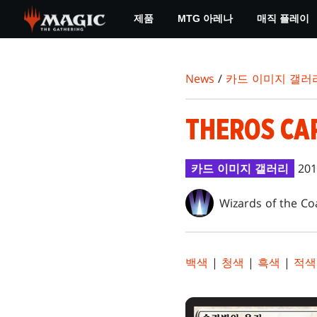
Skip
제품
MTG 아레나
매직 플레이
to
main
content
News
/
카드 이미지 갤러
THEROS CA
카드 이미지 갤러리
201
Wizards of the Co
백색
|
청색
|
흑색
|
적색