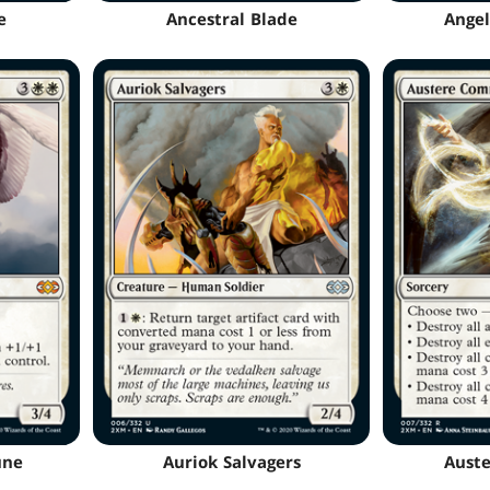
e
Ancestral Blade
Angel
une
Auriok Salvagers
Aust