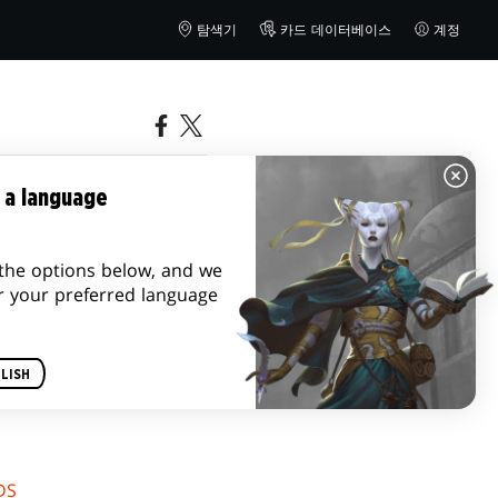
탐색기
카드 데이터베이스
계정
 a language
the options below, and we
r your preferred language
LISH
DS