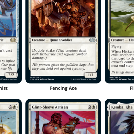
nist
Fencing Ace
F