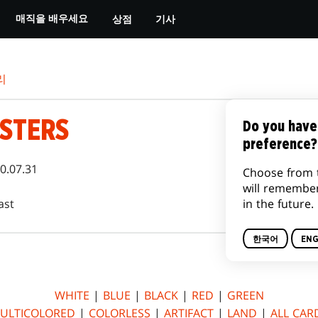
상점
기사
매직을 배우세요
리
STERS
Do you have
preference?
0.07.31
Choose from 
will remembe
in the future.
ast
한국어
ENG
WHITE
|
BLUE
|
BLACK
|
RED
|
GREEN
ULTICOLORED
|
COLORLESS
|
ARTIFACT
|
LAND
|
ALL CAR