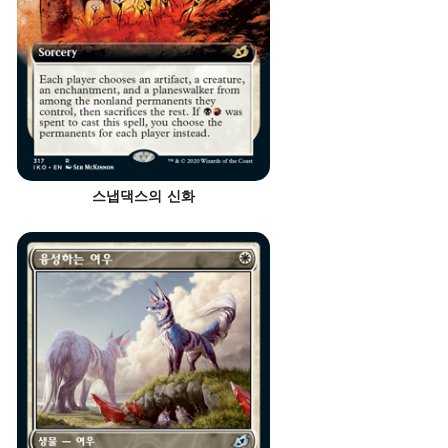
스냅댁스의 신화