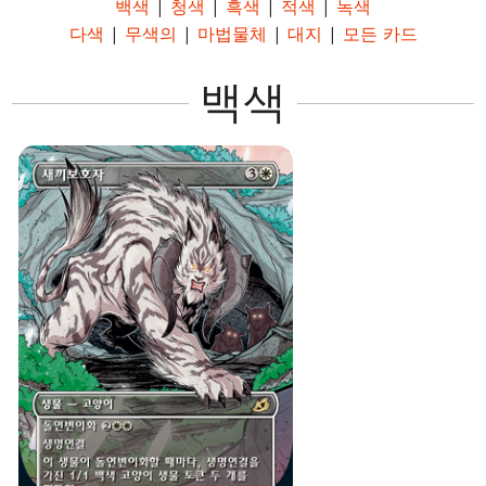
백색
|
청색
|
흑색
|
적색
|
녹색
다색
|
무색의
|
마법물체
|
대지
|
모든 카드
백색