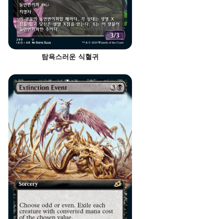
탐욕스러운 식혈귀