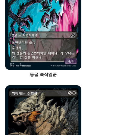
동굴 속삭임꾼