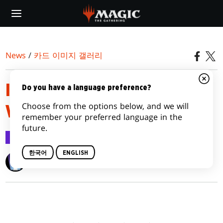
Skip
to
main
content
News
/
카드 이미지 갤러리
IKORIA: LAIR OF BEHEMOTHS
Do you have a language preference?
Choose from the options below, and we will
VARIANTS
remember your preferred language in the
future.
카드 이미지 갤러리
2020.04.10
한국어
ENGLISH
Wizards of the Coast