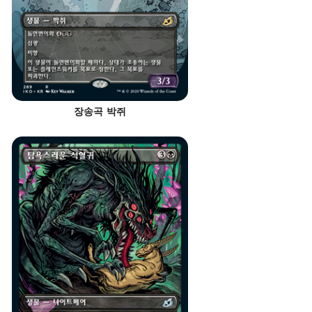
장송곡 박쥐