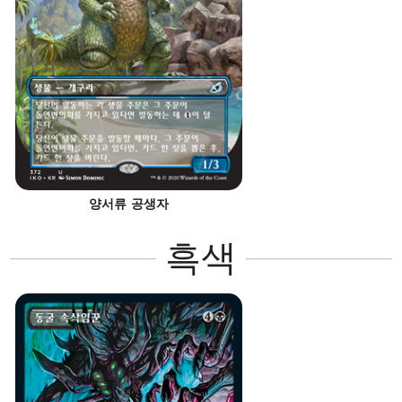
양서류 공생자
흑색