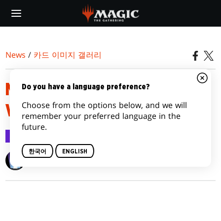
Skip
to
main
content
News
/
카드 이미지 갤러리
MODERN HORIZONS 2
Do you have a language preference?
Choose from the options below, and we will
VARIANTS
remember your preferred language in the
future.
카드 이미지 갤러리
2021.06.02
한국어
ENGLISH
Wizards of the Coast