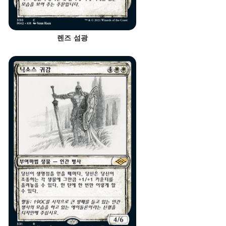
렌즈 섬광