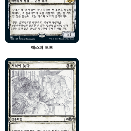
에스퍼 보초