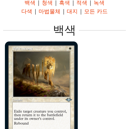
백색
|
청색
|
흑색
|
적색
|
녹색
다색
|
마법물체
|
대지
|
모든 카드
백색