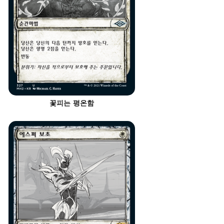
꽃피는 평온함