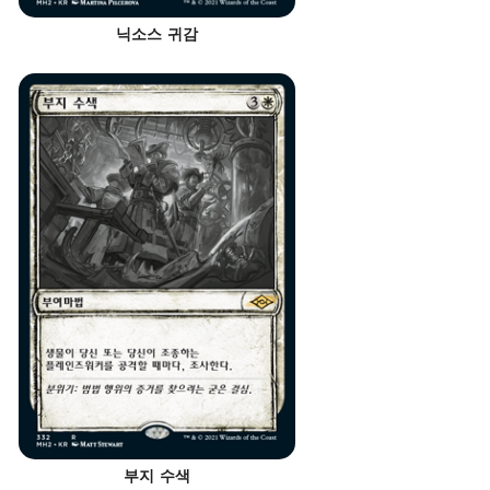
닉소스 귀감
부지 수색