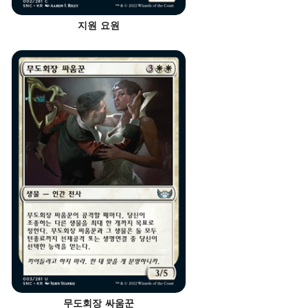
지원 요원
무도회장 싸움꾼