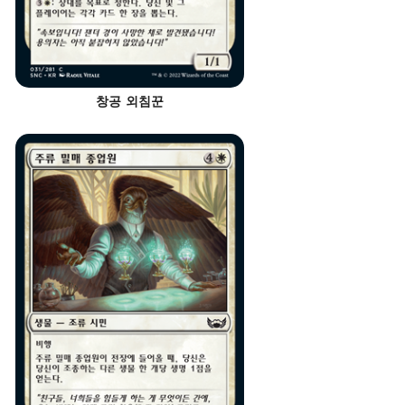
창공 외침꾼