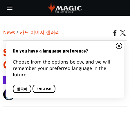
Skip
to
main
content
News
/
카드 이미지 갤러리
STREETS OF NEW CAPENNA
Do you have a language preference?
Choose from the options below, and we will
CARD IMAGE GALLERY
remember your preferred language in the
future.
카드 이미지 갤러리
2022.04.14
한국어
ENGLISH
Wizards of the Coast