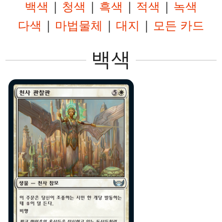
백색
|
청색
|
흑색
|
적색
|
녹색
다색
|
마법물체
|
대지
|
모든 카드
백색