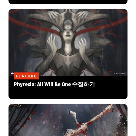
FEATURE
Phyrexia: All Will Be One 수집하기