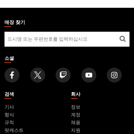
MAGIC:
THE
매장 찾기
GATHERING
매
FOOTER
장
찾
기
소셜
검색
회사
기사
정보
형식
계정
규칙
채용
팟캐스트
지원