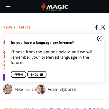
Skip
to
main
content
News
/
Feature
언피니티 부스터에 대해
Do you have a language preference?
Choose from the options below, and we will
알아야 하는 (거의) 모든
remember your preferred language in the
future.
것!
한국어
ENGLISH
Feature
2022.09.20
Mike Turian
Adam Styborski