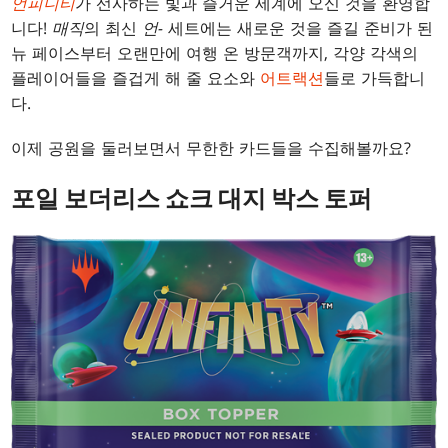
언피니티
가 선사하는 빛과 즐거운 세계에 오신 것을 환영합
니다!
매직
의 최신
언-
세트에는 새로운 것을 즐길 준비가 된
뉴 페이스부터 오랜만에 여행 온 방문객까지, 각양 각색의
플레이어들을 즐겁게 해 줄 요소와
어트랙션
들로 가득합니
다.
이제 공원을 둘러보면서 무한한 카드들을 수집해볼까요?
포일 보더리스 쇼크 대지 박스 토퍼