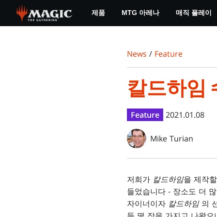
Skip
제품
MTG 아레나
매직 플레이
to
main
content
News
/
Feature
칼드하임
Feature
2021.01.08
Mike Turian
저희가
칼드하임
을 제작할
들었습니다 - 장소도 더 
자이너이자
칼드하임
의 
들 몇 장을 가지고 나왔으