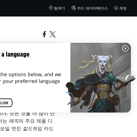
탐색기
카드 데이터베이스
계정
 a language
the options below, and we
r your preferred language
LISH
다. 모든 것을 더 많이 만
 저는
매직
의 주요 제품 디
 선보일 멋진
칼드하임
카드