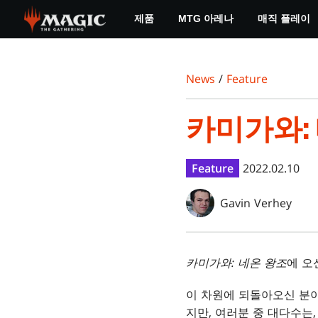
Skip
제품
MTG 아레나
매직 플레이
to
main
content
News
/
Feature
카미가와:
Feature
2022.02.10
Gavin Verhey
카미가와: 네온 왕조
에 오
이 차원에 되돌아오신 분이
지만, 여러분 중 대다수는