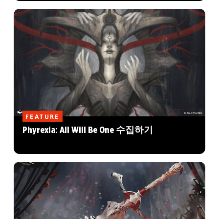
FEATURE
Phyrexia: All Will Be One 수집하기