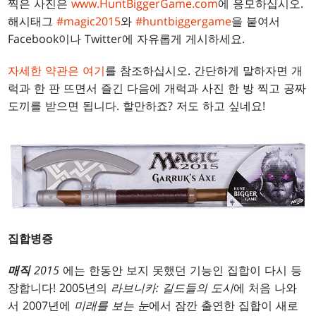
찍은 사진은
www.HuntBiggerGame.com
에 응모하십시오.
해시태그
#magic2015
와
#huntbiggergame
을 붙여서
Facebook이나 Twitter에 자유롭게 게시하세요.
자세한 약관은 여기
를 참조하십시오. 간단하게 말하자면 개
럭과 한 판 뜨면서 즐긴 다음에 개럭과 사진 한 방 찍고 공짜
도끼를 받으면 됩니다. 할만하죠? 저도 하고 싶네요!
집합병증
매직
2015
에는 한동안 보지 못했던 기능인 집합이 다시 등
장합니다! 2005년의
라브니카: 길드들의 도시
에 처음 나와
서 2007년에
미래를 보는 눈
에서 잠깐 출연한 집합이 새로