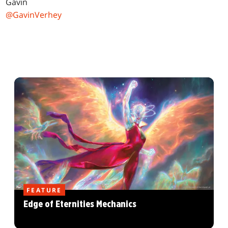
Gavin
@GavinVerhey
FEATURE
Edge of Eternities Mechanics