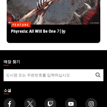
FEATURE
Phyrexia: All Will Be One 기능
MAGIC:
THE
매장 찾기
GATHERING
매
FOOTER
장
찾
기
소셜