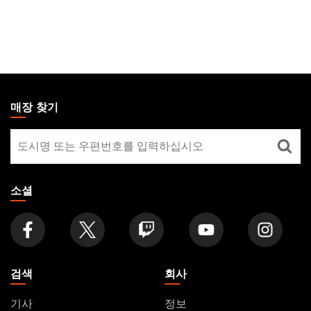
MAGIC:
THE
매장 찾기
GATHERING
매
FOOTER
장
찾
기
소셜
검색
회사
기사
정보