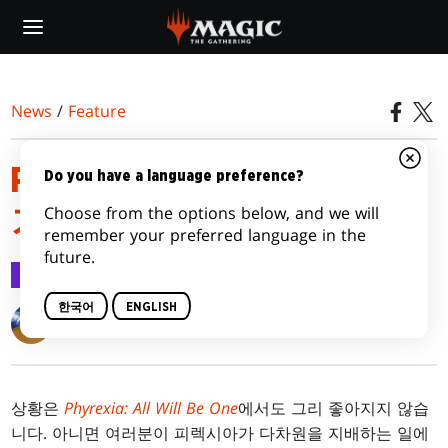
Skip
to
main
content
News
/
Feature
PHYREXIA: ALL WILL BE ONE
Do you have a language preference?
Choose from the options below, and we will
기능
remember your preferred language in the
future.
Feature
2023.01.17
한국어
ENGLISH
Matt Tabak
상황은
Phyrexia: All Will Be One
에서도 그리 좋아지지 않습
니다. 아니면 여러분이 피렉시아가 다차원을 지배하는 일에