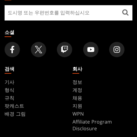
GATHERING
매
FOOTER
장
찾
기
소셜
검색
회사
기사
정보
형식
계정
규칙
채용
팟캐스트
지원
배경 그림
WPN
Affiliate Program
Disclosure