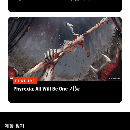
FEATURE
Phyrexia: All Will Be One 기능
MAGIC:
THE
매장 찾기